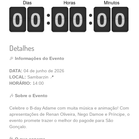
Dias
Horas
Minutos
0
1
0
1
0
1
0
1
0
1
0
1
0
1
0
1
0
1
0
1
0
1
0
1
Detalhes
🎉
Informações do Evento
DATA:
04 de junho de 2026
LOCAL:
Sambarzin 📍
HORÁRIO:
14:00
🎶
Sobre o Evento
Celebre o B-day Adame com muita música e animação! Com
apresentações de Renan Oliveira, Nego Damoe e Príncipe, o
evento promete trazer o melhor do pagode para São
Gonçalo.