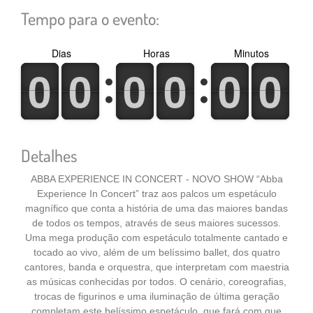
Tempo para o evento:
Dias
Horas
Minutos
0
1
0
1
0
1
0
1
0
1
0
1
0
1
0
1
0
1
0
1
0
1
0
1
Detalhes
ABBA EXPERIENCE IN CONCERT - NOVO SHOW “Abba
Experience In Concert” traz aos palcos um espetáculo
magnífico que conta a história de uma das maiores bandas
de todos os tempos, através de seus maiores sucessos.
Uma mega produção com espetáculo totalmente cantado e
tocado ao vivo, além de um belíssimo ballet, dos quatro
cantores, banda e orquestra, que interpretam com maestria
as músicas conhecidas por todos. O cenário, coreografias,
trocas de figurinos e uma iluminação de última geração
completam este belíssimo espetáculo, que fará com que