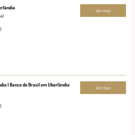
erlândia
Ver mais
al
0
dia | Banco do Brasil em Uberlândia
Ver mais
0