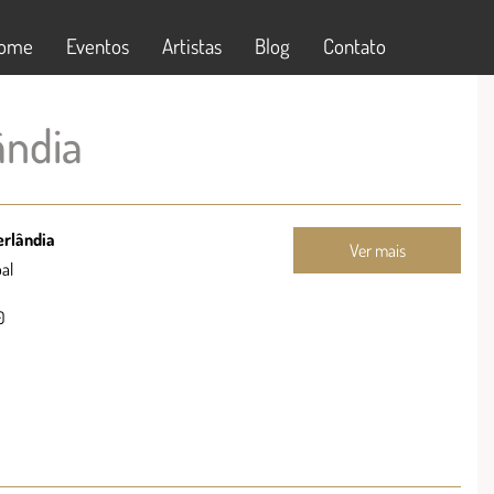
ome
Eventos
Artistas
Blog
Contato
ândia
erlândia
Ver mais
al
0