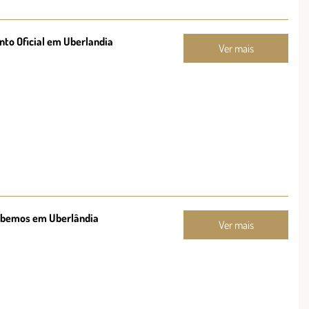
to Oficial em Uberlandia
Ver mais
abemos em Uberlândia
Ver mais