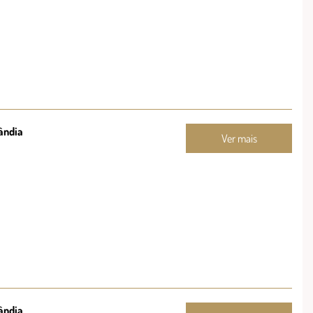
ândia
Ver mais
ândia