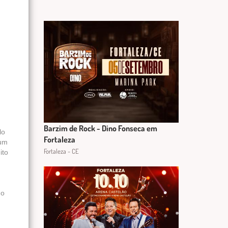
Barzim de Rock - Dino Fonseca em
lo
Fortaleza
 um
Fortaleza - CE
ito
do