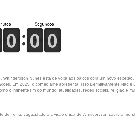
nutos
Segundos
0
1
0
1
0
1
0
1
0
1
0
1
3, Whindersson Nunes está de volta aos palcos com um novo espetácu
ações. Em 2025, o comediante apresenta "Isso Definitivamente Não é
omo o iminente fim do mundo, atualidades, redes sociais, religião e mu
do de ironia, sagacidade e a visão única de Whindersson sobre o mun