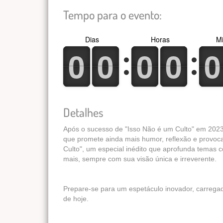
Tempo para o evento:
Dias
Horas
Mi
0
1
0
1
0
1
0
1
0
1
0
1
0
1
0
1
0
1
0
1
Detalhes
Após o sucesso de "Isso Não é um Culto" em 202
que promete ainda mais humor, reflexão e provoc
Culto", um especial inédito que aprofunda temas c
mais, sempre com sua visão única e irreverente.
Prepare-se para um espetáculo inovador, carrega
de hoje.