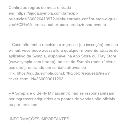
Confira as regras de meia-entrada
em: https://ajuda.sympla.com.br/hc/pt-
br/articles/360026413972-Meia-entrada-confira-tudo-o-que-
voc%C3%AA-precisa-saber-para-produzir-seu-evento
– Caso não tenha recebido o ingresso (ou inscrição) em seu
e-mail, você pode acessa-lo a qualquer momento através do
aplicativo da Sympla, disponível na App Store ou Play Store
(www.sympla.com.br/app), no site da Sympla (menu “Meus
pedidos”), entrando em contato através do
link: https://ajuda.sympla.com.br/hc/pt-br/requests/new?
ticket_form_id=360000011203
– A Sympla e o BeFly Minascentro não se responsabilizam
por ingressos adquiridos em pontos de vendas não oficiais
ou por terceiros.
INFORMAÇÕES IMPORTANTES