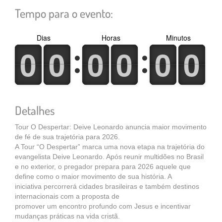
Tempo para o evento:
Dias
Horas
Minutos
0
1
0
1
0
1
0
1
0
1
0
1
0
1
0
1
0
1
0
1
0
1
0
1
Detalhes
Tour O Despertar: Deive Leonardo anuncia maior movimento
de fé de sua trajetória para 2026.
A Tour “O Despertar” marca uma nova etapa na trajetória do
evangelista Deive Leonardo. Após reunir multidões no Brasil
e no exterior, o pregador prepara para 2026 aquele que
define como o maior movimento de sua história. A
iniciativa percorrerá cidades brasileiras e também destinos
internacionais com a proposta de
promover um encontro profundo com Jesus e incentivar
mudanças práticas na vida cristã.