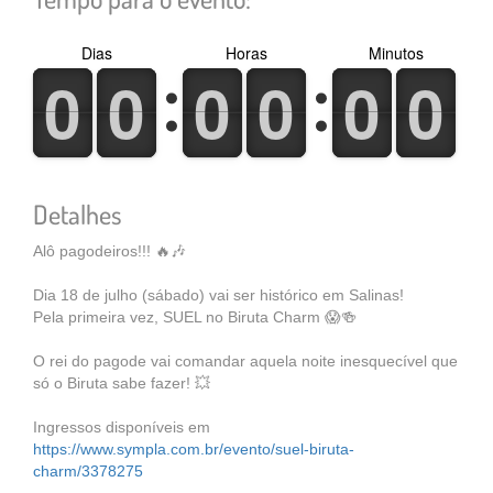
Dias
Horas
Minutos
0
1
0
1
0
1
0
1
0
1
0
1
0
1
0
1
0
1
0
1
0
1
0
1
Detalhes
Alô pagodeiros!!! 🔥🎶
Dia 18 de julho (sábado) vai ser histórico em Salinas!
Pela primeira vez, SUEL no Biruta Charm 😱🍻
O rei do pagode vai comandar aquela noite inesquecível que
só o Biruta sabe fazer! 💥
Ingressos disponíveis em
https://www.sympla.com.br/evento/suel-biruta-
charm/3378275