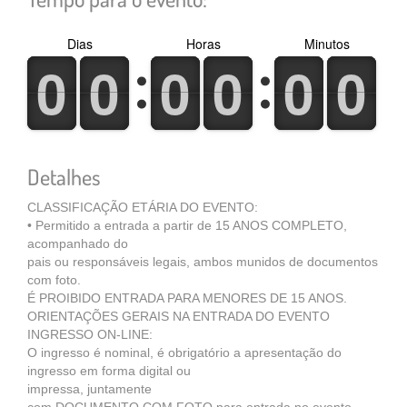
Dias
Horas
Minutos
0
1
0
1
0
1
0
1
0
1
0
1
0
1
0
1
0
1
0
1
0
1
0
1
Detalhes
CLASSIFICAÇÃO ETÁRIA DO EVENTO:
• Permitido a entrada a partir de 15 ANOS COMPLETO,
acompanhado do
pais ou responsáveis legais, ambos munidos de documentos
com foto.
É PROIBIDO ENTRADA PARA MENORES DE 15 ANOS.
ORIENTAÇÕES GERAIS NA ENTRADA DO EVENTO
INGRESSO ON-LINE:
O ingresso é nominal, é obrigatório a apresentação do
ingresso em forma digital ou
impressa, juntamente