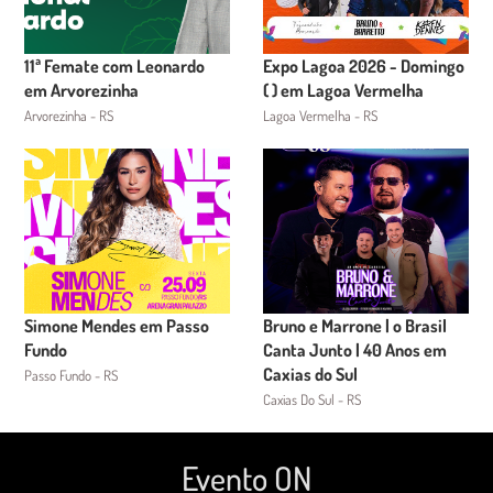
11ª Femate com Leonardo
Expo Lagoa 2026 - Domingo
em Arvorezinha
( ) em Lagoa Vermelha
Arvorezinha - RS
Lagoa Vermelha - RS
Simone Mendes em Passo
Bruno e Marrone | o Brasil
Fundo
Canta Junto | 40 Anos em
Caxias do Sul
Passo Fundo - RS
Caxias Do Sul - RS
Evento ON