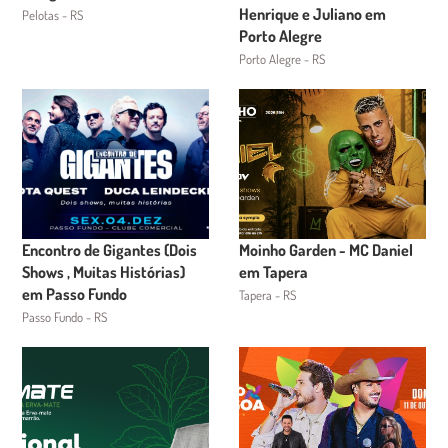
Henrique e Juliano em
Pelotas - RS
Porto Alegre
Porto Alegre - RS
Encontro de Gigantes (Dois
Moinho Garden - MC Daniel
Shows , Muitas Histórias)
em Tapera
em Passo Fundo
Tapera - RS
Passo Fundo - RS