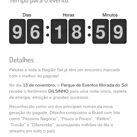
Dias
Horas
Minutos
9
9
6
6
1
1
8
8
5
5
9
9
9
9
6
6
1
1
8
8
5
5
9
9
Detalhes
Pelotas e toda a Região Sul já têm um encontro marcado
com o melhor do pagode!
No dia
13 de novembro
, o
Parque de Eventos Morada do Sol
recebe o fenômeno
DILSINHO
para uma noite única, repleta
de energia, emoção e grandes sucessos.
Reconhecido como um dos principais nomes da nova
geração do pagode, Dilsinho conquistou o Brasil com hits
como “Péssimo Negócio”, “Pouco a Pouco”, “Refém”,
“Trovão” e “Diferentão”, acumulando milhões de fãs e
streams em todo o país.