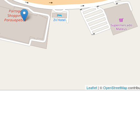
Leaflet
| ©
OpenStreetMap
contribu