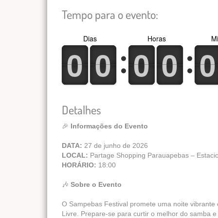
Tempo para o evento:
Dias
Horas
Mi
0
1
0
1
0
1
0
1
0
1
0
1
0
1
0
1
0
1
0
1
Detalhes
🎉
Informações do Evento
DATA:
27 de junho de 2026
LOCAL:
Partage Shopping Parauapebas – Estaci
HORÁRIO:
18:00
🎶
Sobre o Evento
O Sampebas Festival promete uma noite vibrant
Livre. Prepare-se para curtir o melhor do samba