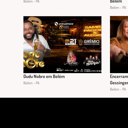
Belém
Belém - PA
Belém - PA
Dudu Nobre em Belém
Encerram
Gessinge
Belém - PA
Belém - PA