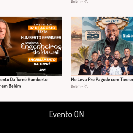
Belém - PA
ento Da Turnê Humberto
Me Leva Pro Pagode com Tiee 
r em Belém
Belém - PA
Evento ON