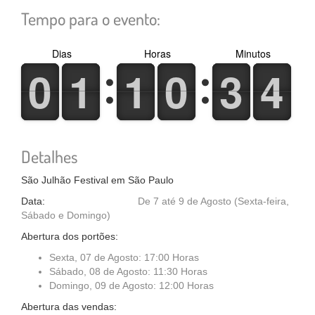
Tempo para o evento:
Dias
Horas
Minutos
0
0
1
1
1
1
0
0
3
3
4
4
0
0
1
1
1
1
0
0
3
3
4
4
Detalhes
São Julhão Festival em São Paulo
Data:
De 7 até 9 de Agosto (Sexta-feira,
Sábado e Domingo)
Abertura dos portões:
Sexta, 07 de Agosto: 17:00 Horas
Sábado, 08 de Agosto: 11:30 Horas
Domingo, 09 de Agosto: 12:00 Horas
Abertura das vendas: