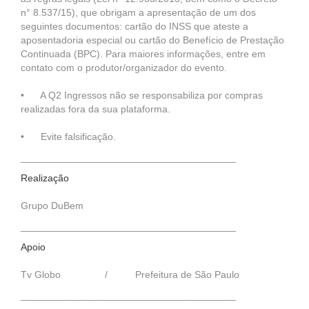
n° 8.537/15), que obrigam a apresentação de um dos
seguintes documentos: cartão do INSS que ateste a
aposentadoria especial ou cartão do Benefício de Prestação
Continuada (BPC). Para maiores informações, entre em
contato com o produtor/organizador do evento.
• A Q2 Ingressos não se responsabiliza por compras
realizadas fora da sua plataforma.
• Evite falsificação.
_______________________________________
Realização
Grupo DuBem
_______________________________________
Apoio
Tv Globo / Prefeitura de São Paulo
_______________________________________