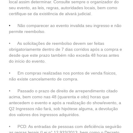
local assim determinar. Consulte sempre o organizador do
seu evento, as leis, regras, autoridades locais, bem como
certifique-se da existência de alvará judicial.
•
Não comparecer ao evento invalida seu ingresso e não
permite reembolso.
• As solicitações de reembolso devem ser feitas
obrigatoriamente dentro de 7 dias corridos após a compra e
desde que este prazo também não exceda 48 horas antes
do início do evento.
• Em compras realizadas nos pontos de venda físicos,
não existe cancelamento de compra.
• Passado o prazo de direito de arrependimento citado
acima, bem como nas 48 (quarenta e oito) horas que
antecedem o evento e após a realização do show/evento, a
Q2 Ingressos não fará, sob hipótese alguma, a devolução
dos valores dos ingressos adquiridos.
• PCD: As entradas de pessoas com deficiência seguirão
as regras legais (Lei n° 12.933/2013, bem como o Decreto