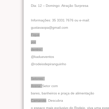
Dia: 12 – Domingo: Atração Surpresa
Informações: 35 3331 7676 ou e-mail:
gustavaopa@gmail.com
Fique
por
dentro:
@kadueventos
@rodeiodepiranguinho
Setores:
Arena:
Setor com
bares, banheiros e praça de alimentação
Camarote
: Descubra
o espaço mais exclusivo do Rodeio, viva uma expe