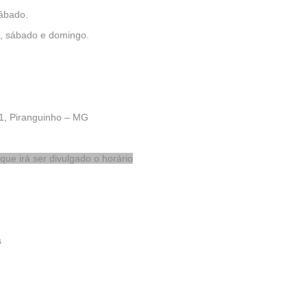
sábado.
, sábado e domingo.
1, Piranguinho – MG
ue irá ser divulgado o horário
s