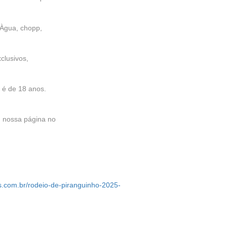
Àgua, chopp,
clusivos,
 é de 18 anos.
 nossa página no
os.com.br/rodeio-de-piranguinho-2025-