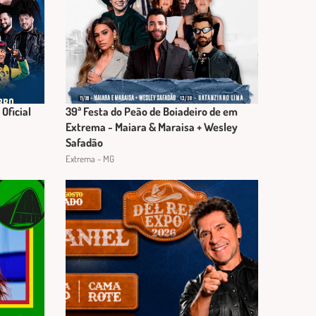
Oficial
39ª Festa do Peão de Boiadeiro de em
Extrema - Maiara & Maraisa + Wesley
Safadão
Extrema - MG