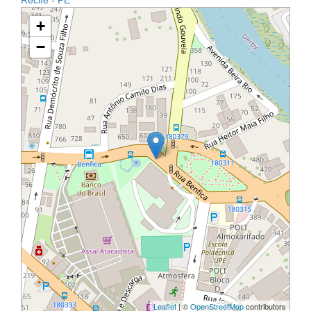
Recife - PE
+
−
Leaflet
| ©
OpenStreetMap
contributors