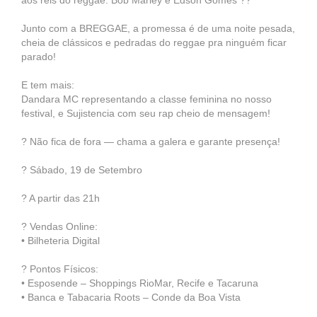
aos reis do reggae: Bob Marley e Edson Gomes ??
Junto com a BREGGAE, a promessa é de uma noite pesada,
cheia de clássicos e pedradas do reggae pra ninguém ficar
parado!
E tem mais:
Dandara MC representando a classe feminina no nosso
festival, e Sujistencia com seu rap cheio de mensagem!
? Não fica de fora — chama a galera e garante presença!
? Sábado, 19 de Setembro
? A partir das 21h
? Vendas Online:
• Bilheteria Digital
? Pontos Físicos:
• Esposende – Shoppings RioMar, Recife e Tacaruna
• Banca e Tabacaria Roots – Conde da Boa Vista