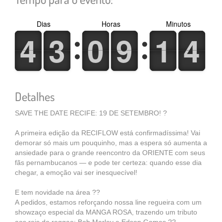
Dias
Horas
Minutos
4
4
3
3
0
0
9
9
1
1
4
4
4
4
3
3
0
0
9
9
1
1
4
4
Detalhes
SAVE THE DATE RECIFE: 19 DE SETEMBRO! ?
A primeira edição da RECIFLOW está confirmadíssima! Vai
demorar só mais um pouquinho, mas a espera só aumenta a
ansiedade para o grande reencontro da ORIENTE com seus
fãs pernambucanos — e pode ter certeza: quando esse dia
chegar, a emoção vai ser inesquecível!
E tem novidade na área ??
A pedidos, estamos reforçando nossa line regueira com um
showzaço especial da MANGA ROSA, trazendo um tributo