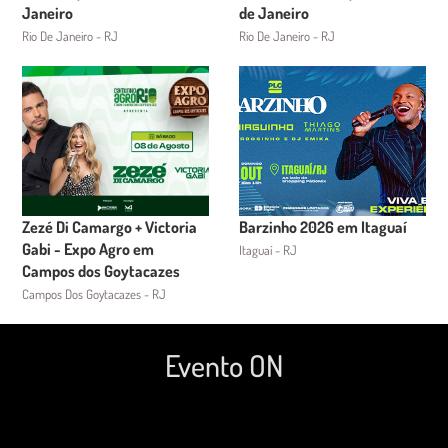
Janeiro
de Janeiro
Rio De Janeiro - RJ
Rio De Janeiro - RJ
Zezé Di Camargo + Victoria
Barzinho 2026 em Itaguaí
Gabi - Expo Agro em
Itaguaí - RJ
Campos dos Goytacazes
Campos Dos Goytacazes - RJ
Evento ON