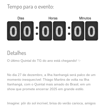
Tempo para o evento:
Dias
Horas
Minutos
0
1
0
1
0
1
0
1
0
1
0
1
0
1
0
1
0
1
0
1
0
1
0
1
Detalhes
O último Quintal do TG do ano está chegando! ✨
No dia 27 de dezembro, a Ilha Itanhangá será palco de um
momento inesquecível: Thiago Martins de volta na Ilha
Itanhangá, com o Quintal mais amado do Brasil, em um
show que promete encerrar 2025 em grande estilo.
Imagine: pôr do sol incrível, brisa do verão carioca, amigos