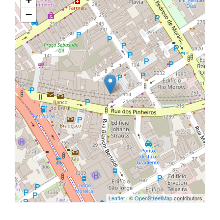
−
Leaflet
| ©
OpenStreetMap
contributors