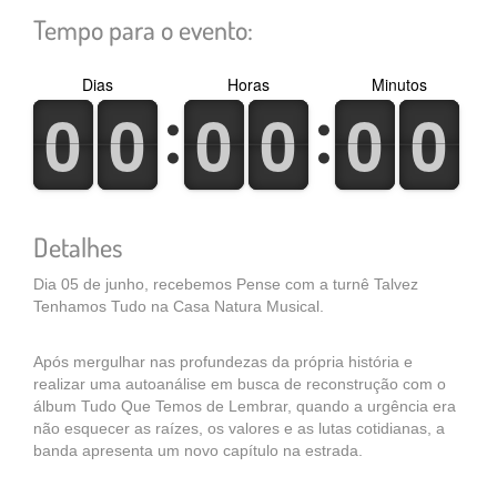
Tempo para o evento:
Dias
Horas
Minutos
0
1
0
1
0
1
0
1
0
1
0
1
0
1
0
1
0
1
0
1
0
1
0
1
Detalhes
Dia 05 de junho, recebemos Pense com a turnê Talvez
Tenhamos Tudo na Casa Natura Musical.
Após mergulhar nas profundezas da própria história e
realizar uma autoanálise em busca de reconstrução com o
álbum Tudo Que Temos de Lembrar, quando a urgência era
não esquecer as raízes, os valores e as lutas cotidianas, a
banda apresenta um novo capítulo na estrada.