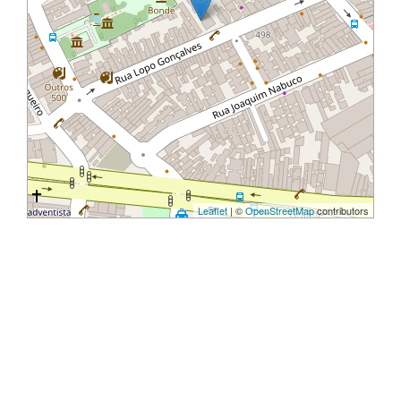
Leaflet
| ©
OpenStreetMap
contributors