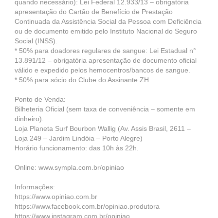
quando necessário): Lei Federal 12.933/13 – obrigatória
apresentação do Cartão de Benefício de Prestação
Continuada da Assistência Social da Pessoa com Deficiência
ou de documento emitido pelo Instituto Nacional do Seguro
Social (INSS).
* 50% para doadores regulares de sangue: Lei Estadual n°
13.891/12 – obrigatória apresentação de documento oficial
válido e expedido pelos hemocentros/bancos de sangue.
* 50% para sócio do Clube do Assinante ZH.
Ponto de Venda:
Bilheteria Oficial (sem taxa de conveniência – somente em
dinheiro):
Loja Planeta Surf Bourbon Wallig (Av. Assis Brasil, 2611 –
Loja 249 – Jardim Lindóia – Porto Alegre)
Horário funcionamento: das 10h às 22h.
Online: www.sympla.com.br/opiniao
Informações:
https://www.opiniao.com.br
https://www.facebook.com.br/opiniao.produtora
https://www.instagram.com.br/opiniao