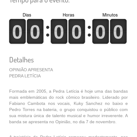
Dias
Horas
Minutos
0
1
0
1
0
1
0
1
0
1
0
1
0
1
0
1
0
1
0
1
0
1
0
1
Detalhes
OPINIÃO APRESENTA
PEDRA LETÍCIA
Formada em 2005, a Pedra Letícia é hoje uma das bandas
mais emblemáticas do rock cômico brasileiro. Liderado por
Fabiano Cambota nos vocais, Kuky Sanchez no baixo e
Pedro Torres na bateria, o grupo conquistou o público com
sua mistura única de talento musical e humor irreverente. A
banda se apresenta no Opinião, no dia 7 de novembro.