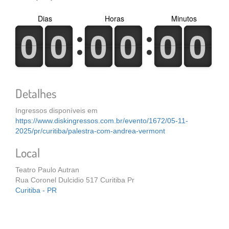
Dias
Horas
Minutos
0
1
0
1
0
1
0
1
0
1
0
1
0
1
0
1
0
1
0
1
0
1
0
1
Detalhes
Ingressos disponíveis em
https://www.diskingressos.com.br/evento/1672/05-11-
2025/pr/curitiba/palestra-com-andrea-vermont
Local
Teatro Paulo Autran
Rua Coronel Dulcidio 517 Curitiba Pr
Curitiba - PR