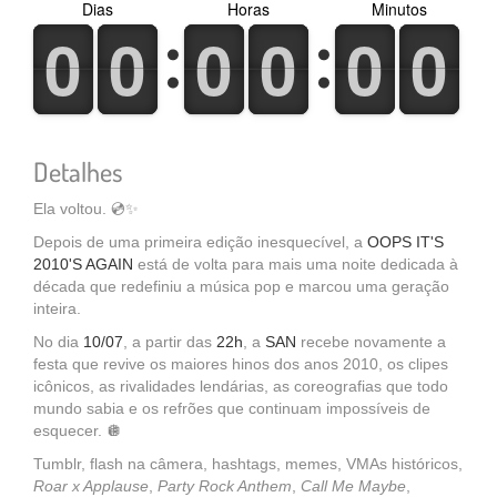
Dias
Horas
Minutos
0
1
0
1
0
1
0
1
0
1
0
1
0
1
0
1
0
1
0
1
0
1
0
1
Detalhes
Ela voltou. 💿✨
Depois de uma primeira edição inesquecível, a
OOPS IT'S
2010'S AGAIN
está de volta para mais uma noite dedicada à
década que redefiniu a música pop e marcou uma geração
inteira.
No dia
10/07
, a partir das
22h
, a
SAN
recebe novamente a
festa que revive os maiores hinos dos anos 2010, os clipes
icônicos, as rivalidades lendárias, as coreografias que todo
mundo sabia e os refrões que continuam impossíveis de
esquecer. 🪩
Tumblr, flash na câmera, hashtags, memes, VMAs históricos,
Roar x Applause
,
Party Rock Anthem
,
Call Me Maybe
,