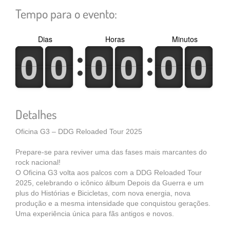
Tempo para o evento:
Dias
Horas
Minutos
0
1
0
1
0
1
0
1
0
1
0
1
0
1
0
1
0
1
0
1
0
1
0
1
Detalhes
Oficina G3 – DDG Reloaded Tour 2025
Prepare-se para reviver uma das fases mais marcantes do
rock nacional!
O Oficina G3 volta aos palcos com a DDG Reloaded Tour
2025, celebrando o icônico álbum Depois da Guerra e um
plus do Histórias e Bicicletas, com nova energia, nova
produção e a mesma intensidade que conquistou gerações.
Uma experiência única para fãs antigos e novos.