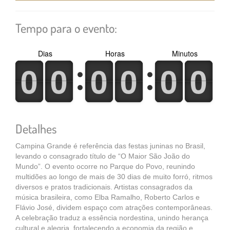
Tempo para o evento:
Dias
Horas
Minutos
0
1
0
1
0
1
0
1
0
1
0
1
0
1
0
1
0
1
0
1
0
1
0
1
Detalhes
Campina Grande é referência das festas juninas no Brasil,
levando o consagrado título de “O Maior São João do
Mundo”. O evento ocorre no Parque do Povo, reunindo
multidões ao longo de mais de 30 dias de muito forró, ritmos
diversos e pratos tradicionais. Artistas consagrados da
música brasileira, como Elba Ramalho, Roberto Carlos e
Flávio José, dividem espaço com atrações contemporâneas.
A celebração traduz a essência nordestina, unindo herança
cultural e alegria, fortalecendo a economia da região e