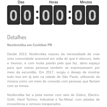
Dias
Horas
Minutos
0
1
0
1
0
1
0
1
0
1
0
1
0
1
0
1
0
1
0
1
0
1
0
1
Detalhes
Nosferotika em Curitiba/ PR
Desde 2013, Nosferotika nasceu da necessidade de criar
uma comunidade acessível em volta do que é obscuro, belo
e trevoso, e com muita paixão pelo que faz, abriu espaço
para que outras pessoas também se expressassem por
meio da escuridão. Em 2017, surgiu o desejo de mostrar
tudo isso em dj sets na cidade de São Paulo, utilizando da
música como um meio de conexão com pessoas que flertam
com as trevas.
Nosferotika faz a pista tremer com sets de Gótico, Electro-
Goth, Hard Techno, Industrial e Nu-Metal, com pitadas de
irreverência e remixes inesperados.