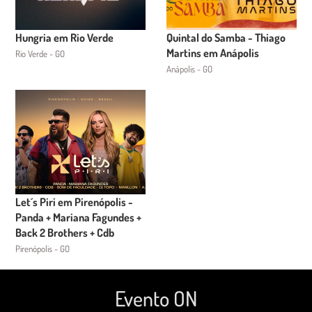
Hungria em Rio Verde
Quintal do Samba - Thiago
Martins em Anápolis
Rio Verde - GO
Anápolis - GO
Let´s Piri em Pirenópolis -
Panda + Mariana Fagundes +
Back 2 Brothers + Cdb
Pirenópolis - GO
Evento ON