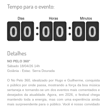
Tempo para o evento:
Dias
Horas
Minutos
0
1
0
1
0
1
0
1
0
1
0
1
0
1
0
1
0
1
0
1
0
1
0
1
Detalhes
NO PELO 360°
Sábado 18/04/26 14h
Goiânia - Estac. Serra Dourada
O No Pelo 360, idealizado por Hugo e Guilherme, conquista
o público por onde passa, mostrando a força da boa música
sertaneja e tornando-se um dos eventos mais comentados e
desejados da atualidade. Agora, em 2026, o festival chega
mantendo toda a energia, mas com uma experiência ainda
mais surpreendente para o público. Você é nosso convidado