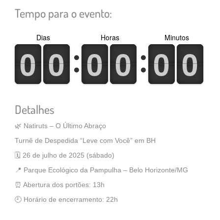
Tempo para o evento:
Dias
Horas
Minutos
0
1
0
1
0
1
0
1
0
1
0
1
0
1
0
1
0
1
0
1
0
1
0
1
Detalhes
🌿 Natiruts – O Último Abraço
Turnê de Despedida “Leve com Você” em BH
🗓 26 de julho de 2025 (sábado)
📍 Parque Ecológico da Pampulha – Belo Horizonte/MG
⏰ Abertura dos portões: 13h
🕘 Horário de encerramento: 22h