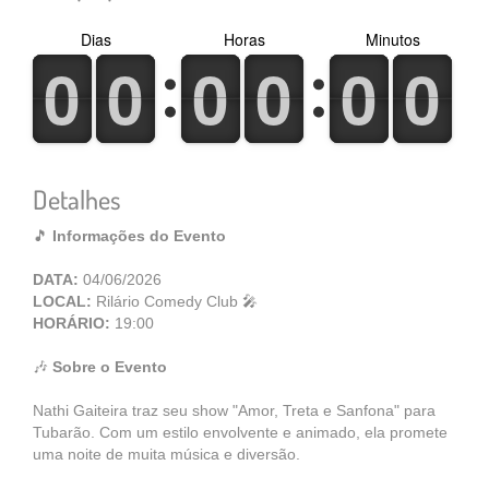
Dias
Horas
Minutos
0
1
0
1
0
1
0
1
0
1
0
1
0
1
0
1
0
1
0
1
0
1
0
1
Detalhes
🎵
Informações do Evento
DATA:
04/06/2026
LOCAL:
Rilário Comedy Club 🎤
HORÁRIO:
19:00
🎶
Sobre o Evento
Nathi Gaiteira traz seu show "Amor, Treta e Sanfona" para
Tubarão. Com um estilo envolvente e animado, ela promete
uma noite de muita música e diversão.