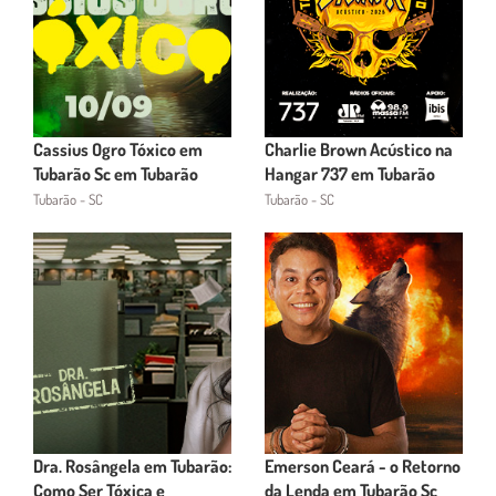
Cassius Ogro Tóxico em
Charlie Brown Acústico na
Tubarão Sc em Tubarão
Hangar 737 em Tubarão
Tubarão - SC
Tubarão - SC
Dra. Rosângela em Tubarão:
Emerson Ceará - o Retorno
Como Ser Tóxica e
da Lenda em Tubarão Sc