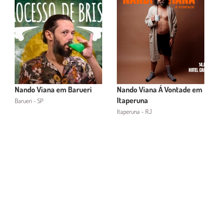
Nando Viana em Barueri
Nando Viana Á Vontade em
Itaperuna
Barueri - SP
Itaperuna - RJ