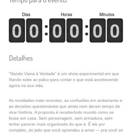
Dias
Horas
Minutos
0
1
0
1
0
1
0
1
0
1
0
1
0
1
0
1
0
1
0
1
0
1
0
1
Detalhes
“Nando Viana à Vontade” é um show experimental em que
Nando sobe ao palco para contar o que está acontecendo
agora na sua vida.
As novidades mais recentes, as confusões em andamento e
as decisões questionáveis que ainda nem deram tempo de
virar história. A proposta é recebertodo mundo como se
fosse em casa. Sem personagem, sem armadura, sem
tentar parecer mais organizado do que é. É ele por
completo, do jeito que você aprendeu a amar — pra você se