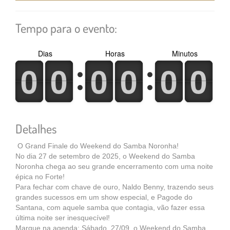
Tempo para o evento:
Dias
Horas
Minutos
0
1
0
1
0
1
0
1
0
1
0
1
0
1
0
1
0
1
0
1
0
1
0
1
Detalhes
O Grand Finale do Weekend do Samba Noronha!
No dia 27 de setembro de 2025, o Weekend do Samba
Noronha chega ao seu grande encerramento com uma noite
épica no Forte!
Para fechar com chave de ouro, Naldo Benny, trazendo seus
grandes sucessos em um show especial, e Pagode do
Santana, com aquele samba que contagia, vão fazer essa
última noite ser inesquecível!
Marque na agenda: Sábado, 27/09, o Weekend do Samba