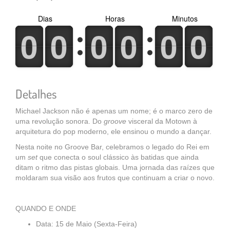
Dias
Horas
Minutos
0
1
0
1
0
1
0
1
0
1
0
1
0
1
0
1
0
1
0
1
0
1
0
1
Detalhes
Michael Jackson não é apenas um nome; é o marco zero de
uma revolução sonora. Do
groove
visceral da Motown à
arquitetura do pop moderno, ele ensinou o mundo a dançar.
Nesta noite no Groove Bar, celebramos o legado do Rei em
um
set
que conecta o soul clássico às batidas que ainda
ditam o ritmo das pistas globais. Uma jornada das raízes que
moldaram sua visão aos frutos que continuam a criar o novo.
QUANDO E ONDE
Data: 15 de Maio (Sexta-Feira)