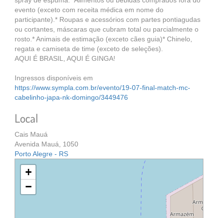
spray de espuma.* Alimentos ou bebidas comprados fora do
evento (exceto com receita médica em nome do
participante).* Roupas e acessórios com partes pontiagudas
ou cortantes, máscaras que cubram total ou parcialmente o
rosto.* Animais de estimação (exceto cães guia)* Chinelo,
regata e camiseta de time (exceto de seleções).
AQUI É BRASIL, AQUI É GINGA!
Ingressos disponíveis em
https://www.sympla.com.br/evento/19-07-final-match-mc-
cabelinho-japa-nk-domingo/3449476
Local
Cais Mauá
Avenida Mauá, 1050
Porto Alegre - RS
+
−