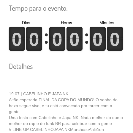
Tempo para o evento:
Dias
Horas
Minutos
0
1
0
1
0
1
0
1
0
1
0
1
0
1
0
1
0
1
0
1
0
1
0
1
Detalhes
19.07 | CABELINHO E JAPA NK
A tão esperada FINAL DA COPA DO MUNDO! O sonho do
hexa segue vivo, e tu está convocado pra torcer com a
gente.
Uma festa com Cabelinho e Japa NK. Nada melhor do que o
melhor do rap e do funk BR para celebrar com a gente.
// LINE-UP:CABELINHOJAPA NKMarcheseAhliZion