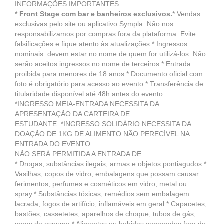
INFORMAÇÕES IMPORTANTES
* Front Stage com bar e banheiros exclusivos.
* Vendas
exclusivas pelo site ou aplicativo Sympla. Não nos
responsabilizamos por compras fora da plataforma. Evite
falsificações e fique atento às atualizações.* Ingressos
nominais: devem estar no nome de quem for utilizá-los. Não
serão aceitos ingressos no nome de terceiros.* Entrada
proibida para menores de 18 anos.* Documento oficial com
foto é obrigatório para acesso ao evento.* Transferência de
titularidade disponível até 48h antes do evento.
*INGRESSO MEIA-ENTRADA NECESSITA DA
APRESENTAÇÃO DA CARTEIRA DE
ESTUDANTE. *INGRESSO SOLIDÁRIO NECESSITA DA
DOAÇÃO DE 1KG DE ALIMENTO NÃO PERECÍVEL NA
ENTRADA DO EVENTO.
NÃO SERÁ PERMITIDA A ENTRADA DE:
* Drogas, substâncias ilegais, armas e objetos pontiagudos.*
Vasilhas, copos de vidro, embalagens que possam causar
ferimentos, perfumes e cosméticos em vidro, metal ou
spray.* Substâncias tóxicas, remédios sem embalagem
lacrada, fogos de artifício, inflamáveis em geral.* Capacetes,
bastões, cassetetes, aparelhos de choque, tubos de gás,