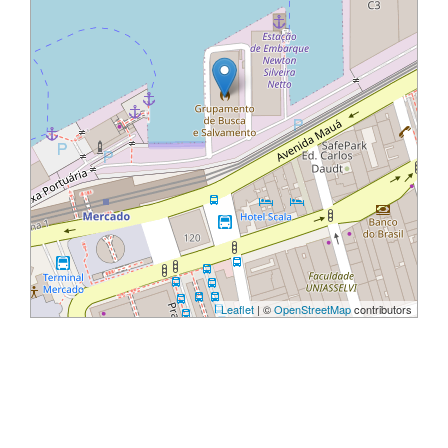
Leaflet
| ©
OpenStreetMap
contributors