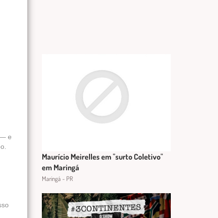
 — e
o.
Maurício Meirelles em "surto Coletivo"
em Maringá
Maringá - PR
sso