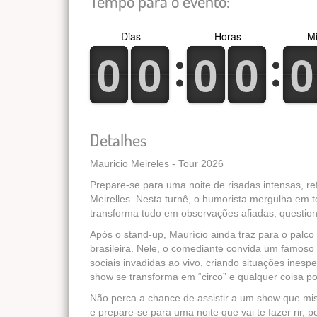
Tempo para o evento:
Dias
Horas
Mi
0
1
0
1
0
1
0
1
0
1
0
1
0
1
0
1
0
1
0
1
Detalhes
Mauricio Meireles - Tour 2026
Prepare-se para uma noite de risadas intensas, r
Meirelles. Nesta turnê, o humorista mergulha e
transforma tudo em observações afiadas, questio
Após o stand-up, Maurício ainda traz para o pal
brasileira. Nele, o comediante convida um famoso
sociais invadidas ao vivo, criando situações ine
show se transforma em “circo” e qualquer coisa p
Não perca a chance de assistir a um show que mis
e prepare-se para uma noite que vai te fazer rir, p