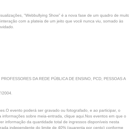
sualizações, “Webbullying Show” é a nova fase de um quadro de muit
 interação com a plateia de um jeito que você nunca viu, somado às
nvidado.
PROFESSORES DA REDE PÚBLICA DE ENSINO, PCD, PESSOAS A
7/2004.
tes.O evento poderá ser gravado ou fotografado, e ao participar, o
ra informações sobre meia-entrada, clique aqui.Nos eventos em que o
ver informação da quantidade total de ingressos disponíveis nesta
trada independente do limite de 40% (quarenta por cento) conforme