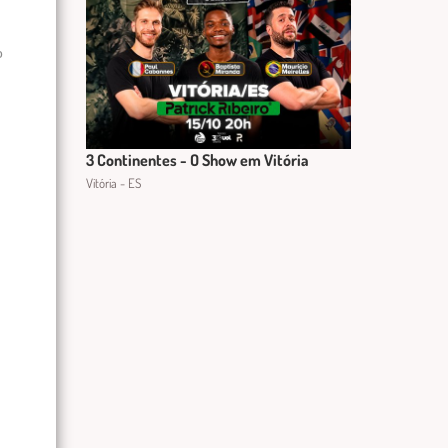
o
3 Continentes - O Show em Vitória
Vitória - ES