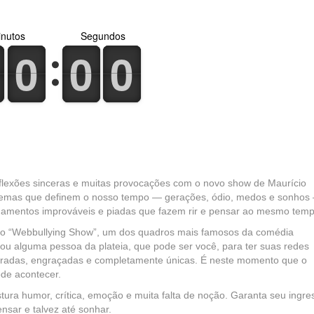
nutos
Segundos
0
1
0
1
0
1
0
1
0
1
0
1
eflexões sinceras e muitas provocações com o novo show de Maurício
m temas que definem o nosso tempo — gerações, ódio, medos e sonhos
namentos improváveis e piadas que fazem rir e pensar ao mesmo temp
co o “Webbullying Show”, um dos quadros mais famosos da comédia
 ou alguma pessoa da plateia, que pode ser você, para ter suas redes
speradas, engraçadas e completamente únicas. É neste momento que o
ode acontecer.
tura humor, crítica, emoção e muita falta de noção. Garanta seu ingre
ensar e talvez até sonhar.