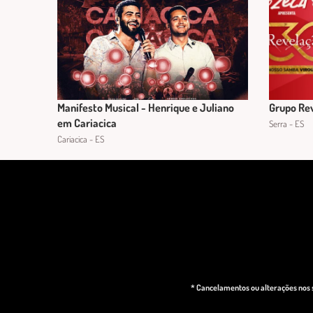
Manifesto Musical - Henrique e Juliano
Grupo Re
em Cariacica
Serra - ES
Cariacica - ES
* Cancelamentos ou alterações nos s