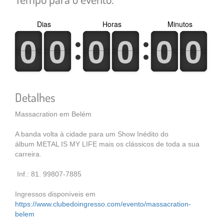
Dias
Horas
Minutos
0
1
0
1
0
1
0
1
0
1
0
1
0
1
0
1
0
1
0
1
0
1
0
1
Detalhes
Massacration em Belém
A banda volta à cidade para um Show Inédito do
álbum METAL IS MY LIFE mais os clássicos de toda a sua
carreira.
Inf.: 81. 99807-7885
Ingressos disponíveis em
https://www.clubedoingresso.com/evento/massacration-
belem