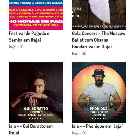
Festival de Pagode e
Gala Concert – The Moscow
Samba em Itajaí
Ballet com Oksana
Bondareva em Itajaí
Itajaí - SC
Itajaí - SC
Isla - - Gui Boratto em
Isla - - Phonique em Itajaí
Itajaí
Itajaí - SC