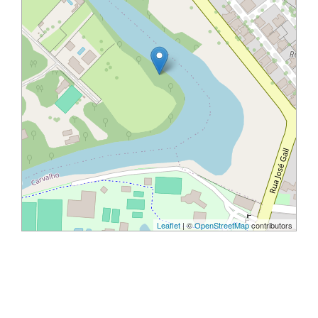
Leaflet
| ©
OpenStreetMap
contributors