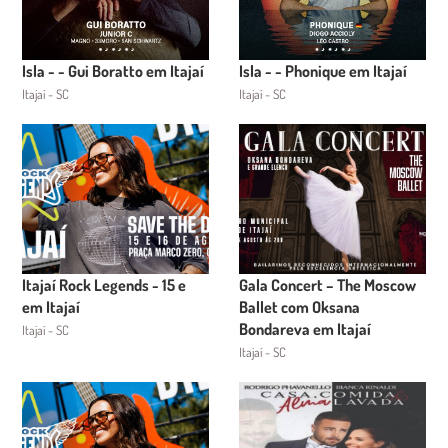
Isla - - Gui Boratto em Itajaí
Isla - - Phonique em Itajaí
Itajaí - SC
Itajaí - SC
Itajaí Rock Legends - 15 e
Gala Concert – The Moscow
em Itajaí
Ballet com Oksana
Bondareva em Itajaí
Itajaí - SC
Itajaí - SC