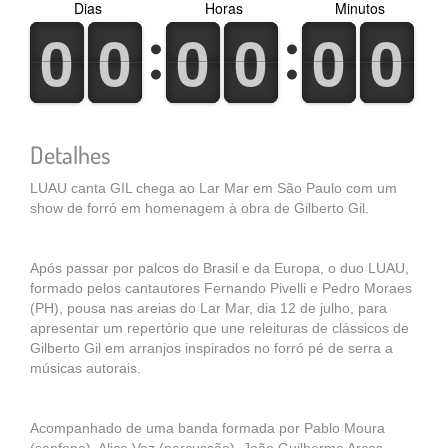
Dias
Horas
Minutos
0
1
0
1
0
1
0
1
0
1
0
1
0
1
0
1
0
1
0
1
0
1
0
1
Detalhes
LUAU canta GIL chega ao Lar Mar em São Paulo com um
show de forró em homenagem à obra de Gilberto Gil.
Após passar por palcos do Brasil e da Europa, o duo LUAU,
formado pelos cantautores Fernando Pivelli e Pedro Moraes
(PH), pousa nas areias do Lar Mar, dia 12 de julho, para
apresentar um repertório que une releituras de clássicos de
Gilberto Gil em arranjos inspirados no forró pé de serra a
músicas autorais.
Acompanhado de uma banda formada por Pablo Moura