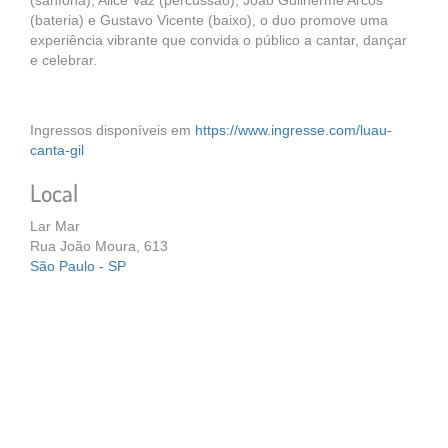
(sanfona), Alice Vaz (percussão), João Guilherme Arcos
(bateria) e Gustavo Vicente (baixo), o duo promove uma
experiência vibrante que convida o público a cantar, dançar
e celebrar.
Ingressos disponíveis em
https://www.ingresse.com/luau-
canta-gil
Local
Lar Mar
Rua João Moura, 613
São Paulo - SP