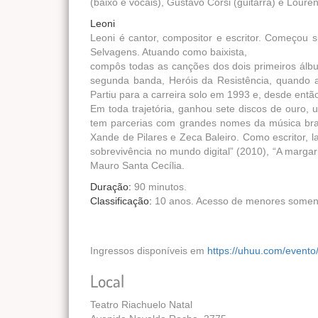
(baixo e vocais), Gustavo Corsi (guitarra) e Louren
Leoni
Leoni é cantor, compositor e escritor. Começou
Selvagens. Atuando como baixista,
compôs todas as canções dos dois primeiros álb
segunda banda, Heróis da Resistência, quando a
Partiu para a carreira solo em 1993 e, desde então
Em toda trajetória, ganhou sete discos de ouro,
tem parcerias com grandes nomes da música brasi
Xande de Pilares e Zeca Baleiro. Como escritor, l
sobrevivência no mundo digital” (2010), “A marga
Mauro Santa Cecília.
Duração:
90 minutos.
Classificação:
10 anos. Acesso de menores somen
Ingressos disponíveis em
https://uhuu.com/evento
Local
Teatro Riachuelo Natal