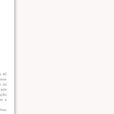
a 40
uase
s da
rada
ação
ar a
hias