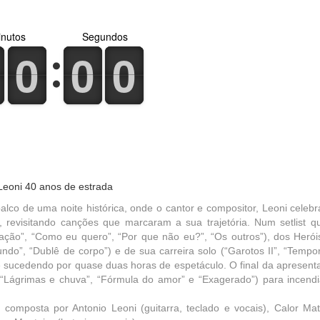
nutos
Segundos
0
1
0
1
0
1
0
1
0
1
0
1
Leoni 40 anos de estrada
alco de uma noite histórica, onde o cantor e compositor, Leoni celebr
revisitando canções que marcaram a sua trajetória. Num setlist q
Fixação”, “Como eu quero”, “Por que não eu?”, “Os outros”), dos Herói
ndo”, “Dublê de corpo”) e de sua carreira solo (“Garotos II”, “Tempo
e sucedendo por quase duas horas de espetáculo. O final da apresent
Lágrimas e chuva”, “Fórmula do amor” e “Exagerado”) para incendi
omposta por Antonio Leoni (guitarra, teclado e vocais), Calor Mat