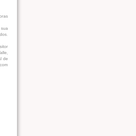
oras
 sua
dos.
itor
lle,
al de
 com