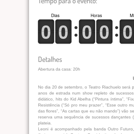
Tempo para o evento:
Dias
Horas
Mi
0
1
0
1
0
1
0
1
0
1
0
1
0
1
0
1
0
1
0
1
Detalhes
Abertura da casa: 20h
No dia 20 de setembro, o Teatro Riachuelo será p
anos de estrada num show repleto de sucessos, 
didático, hits do Kid Abelha (“Pintura íntima”, “
Resistência (“Só pro meu prazer”, “Esse outro mu
das flores”, “As cartas que eu não mando”) vão s
reserva uma sequência de sucessos dançantes (“
plateia.
Leoni é acompanhado pela banda Outro Futuro, c