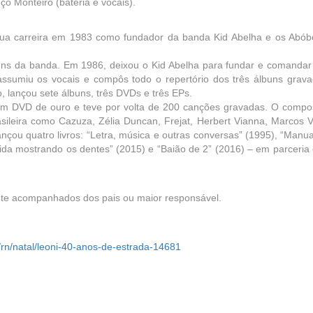
ço Monteiro (bateria e vocais).
 sua carreira em 1983 como fundador da banda Kid Abelha e os Abób
uns da banda. Em 1986, deixou o Kid Abelha para fundar e comandar
ssumiu os vocais e compôs todo o repertório dos três álbuns grava
, lançou sete álbuns, três DVDs e três EPs.
 um DVD de ouro e teve por volta de 200 canções gravadas. O compos
leira como Cazuza, Zélia Duncan, Frejat, Herbert Vianna, Marcos Va
ançou quatro livros: “Letra, música e outras conversas” (1995), “Manu
rida mostrando os dentes” (2015) e “Baião de 2” (2016) – em parceria
te acompanhados dos pais ou maior responsável.
/rn/natal/leoni-40-anos-de-estrada-14681