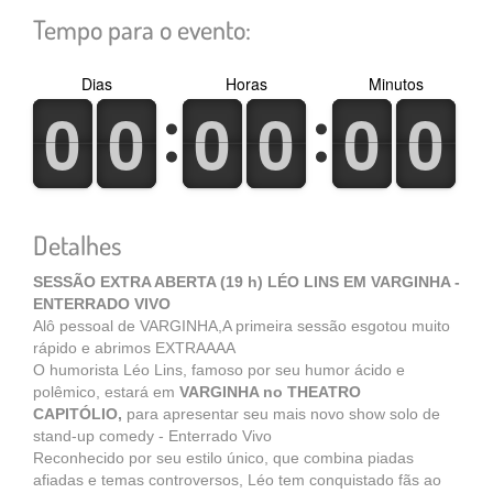
Tempo para o evento:
Dias
Horas
Minutos
0
1
0
1
0
1
0
1
0
1
0
1
0
1
0
1
0
1
0
1
0
1
0
1
Detalhes
SESSÃO EXTRA ABERTA (19 h)
LÉO LINS EM VARGINHA -
ENTERRADO VIVO
Alô pessoal de VARGINHA,A primeira sessão esgotou muito
rápido e abrimos EXTRAAAA
O humorista Léo Lins, famoso por seu humor ácido e
polêmico, estará em
VARGINHA no THEATRO
CAPITÓLIO,
para apresentar seu mais novo show solo de
stand-up comedy - Enterrado Vivo
Reconhecido por seu estilo único, que combina piadas
afiadas e temas controversos, Léo tem conquistado fãs ao