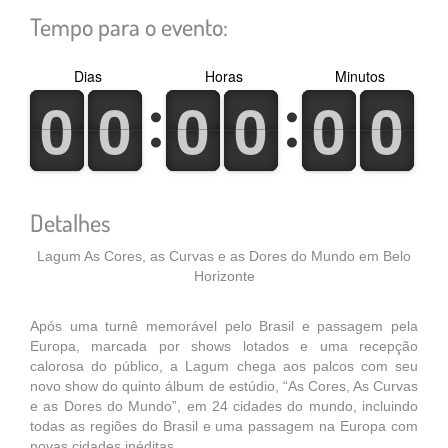
Tempo para o evento:
Dias
Horas
Minutos
0
1
0
1
0
1
0
1
0
1
0
1
0
1
0
1
0
1
0
1
0
1
0
1
Detalhes
Lagum As Cores, as Curvas e as Dores do Mundo em Belo
Horizonte
Após uma turnê memorável pelo Brasil e passagem pela
Europa, marcada por shows lotados e uma recepção
calorosa do público, a Lagum chega aos palcos com seu
novo show do quinto álbum de estúdio, “As Cores, As Curvas
e as Dores do Mundo”, em 24 cidades do mundo, incluindo
todas as regiões do Brasil e uma passagem na Europa com
novas cidades inéditas.