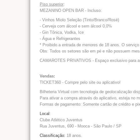
Piso superior
:
MEZANINO OPEN BAR - Incluso:
- Vinhos Miolo Seleção (Tinto/Branco/Rosé)
- Cerveja com álcool e sem álcool 0,0%
- Gin Tônica, Vodka, Ice
- Água e Refrigerantes
* Proibido a entrada de menores de 18 anos. O serviço
Obs: Todos os setores são em pé e não possuem mesa
CAMAROTES PRIVATIVOS
- Espaço exclusivo para 
Vendas:
TICKET360 - Compre pelo site ou aplicativo!
Bilheteria Virtual com tecnologia de geolocalização dis
Para ativar a compra através do aplicativo, esteja no m
Formas de pagamento: Somente cartão de crédito e pi
Local:
Clube Atlético Juventus
Rua Juventus, 690 - Mooca - São Paulo / SP
Classificação:
18 anos.