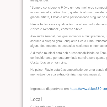
inesquecível.
"Sempre considerei o Flávio um dos melhores composit
incomparável e, além disso, gosto de afirmar que ele 
grande artista, Flávio é uma personalidade singular no
Reunir todas essas qualidades me atraiu profundamente 
Artista e Repertório!", comenta Steve.
Alexandre Arrabal, designer inovador e multipremiado, lid
assume a direção geral, enquanto Césio Lima, renomado
alguns dos maiores espetáculos nacionais e internacio
A direção musical está sob a responsabilidade de Torcu
conhecido tanto por sua premiada carreira solo quant
Costa, Djavan e Ivan Lins.
No palco, Flávio estará acompanhado por uma banda de
memorável de sua extraordinária trajetória musical.
Ingressos disponíveis em
https://www.ticket360.co
Local
Clube Atlético Juventus