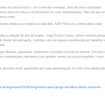
ores da nossa música - um ícone das melodias, dono de uma criatividade
possui uma voz única e inconfundível em suas interpretações. Mais do que u
 nosso meio.
para idealizar um projeto ao lado dele. A&R! Flávio é a síntese disso tudo:
era a direção de arte do projeto. Jorge Espírito Santo, diretor multidisciplinar
 diretor de iluminação, contribui com seu talento reconhecido por trabalhos
nais.
ato Mariano, guitarrista, compositor e produtor musical de renome. Torcuato 
o por colaborações marcantes com grandes nomes da música brasileira, como
 altíssimo nível, garantindo que cada apresentação se torne uma celebraçã
m.br/ingressos/31563/ingressos-para-jorge-vercillo-e-flavio-venturini