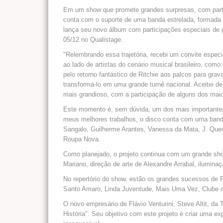
Em um show que promete grandes surpresas, com parti
conta com o suporte de uma banda estrelada, formada 
lança seu novo álbum com participações especiais de g
05/12 no Qualistage.
"Relembrando essa trajetória, recebi um convite especi
ao lado de artistas do cenário musical brasileiro, com
pelo retorno fantástico de Ritchie aos palcos para g
transformá-lo em uma grande turnê nacional. Aceitei de
mais grandioso, com a participação de alguns dos maior
Este momento é, sem dúvida, um dos mais importantes 
meus melhores trabalhos, o disco conta com uma banda
Sangalo, Guilherme Arantes, Vanessa da Mata, J. Ques
Roupa Nova.
Como planejado, o projeto continua com um grande show
Mariano, direção de arte de Alexandre Arrabal, iluminaç
No repertório do show, estão os grandes sucessos de 
Santo Amaro, Linda Juventude, Mais Uma Vez, Clube 
O novo empresário de Flávio Venturini, Steve Altit, da
História". Seu objetivo com este projeto é criar uma ex