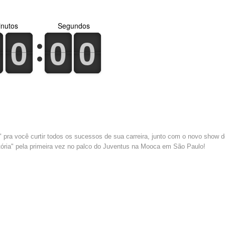
nutos
Segundos
0
1
0
1
0
1
0
1
0
1
0
1
pra você curtir todos os sucessos de sua carreira, junto com o novo show 
ória" pela primeira vez no palco do Juventus na Mooca em São Paulo!