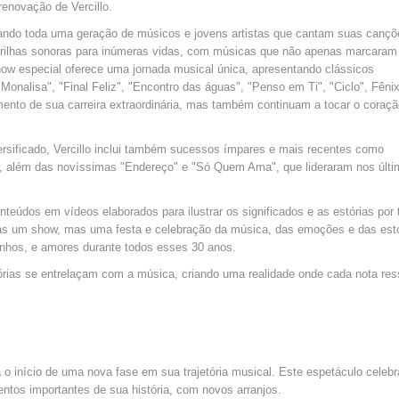
enovação de Vercillo.
iando toda uma geração de músicos e jovens artistas que cantam suas cançõ
ou trilhas sonoras para inúmeras vidas, com músicas que não apenas marcaram
 especial oferece uma jornada musical única, apresentando clássicos
alisa", "Final Feliz", "Encontro das águas", "Penso em Ti", "Ciclo", Fênix
nto de sua carreira extraordinária, mas também continuam a tocar o coraçã
rsificado, Vercillo inclui também sucessos ímpares e mais recentes como
", além das novíssimas "Endereço" e "Só Quem Ama", que lideraram nos últ
nteúdos em vídeos elaborados para ilustrar os significados e as estórias por 
nas um show, mas uma festa e celebração da música, das emoções e das est
onhos, e amores durante todos esses 30 anos.
rias se entrelaçam com a música, criando uma realidade onde cada nota re
 o início de uma nova fase em sua trajetória musical. Este espetáculo celebr
entos importantes de sua história, com novos arranjos.