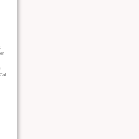
m
,
 em
é
 Gal
o