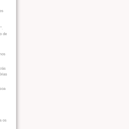
es
".
o de
imos
trás
órias
ssoa
a os