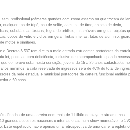
u semi profissional (câmeras grandes com zoom externo ou que trocam de len
, qualquer tipo de tripé, pau de selfie, camisas de time, chinelo de dedo,
licas, substâncias tóxicas, fogos de artifício, inflamáveis em geral, objetos q
, copos de vidro e vidros em geral, frutas inteiras, latas de alumínio, guar
 de motos e similares.
 o Decreto 8.537 tem direito a meia entrada estudantes portadores da cartei
s da lei, pessoas com deficiência, inclusive seu acompanhante quando necess
de que comprove estar nesta condição, jovens de 15 a 29 anos cadastrados no
lários mínimos, a cota reservada de ingressos será de 40% do total de ingre
sores da rede estadual e municipal portadores da carteira funcional emitida 
erior a 60 anos.
 três décadas de uma carreira com mais de 1 bilhão de plays e streams nas
10 grandes sucessos nacionais e internacionais num show memorável, o 'JV3
 Este espetáculo não é apenas uma retrospectiva de uma carreira repleta d