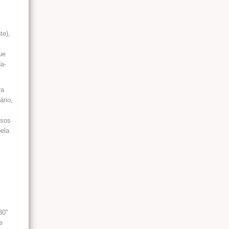
te),
ue
da-
ra
ário,
ssos
pela
0''
e