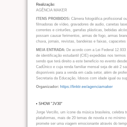
Realização:
AGÊNCIA MAKER
ITENS PROIBIDOS:
Câmera fotográfica profissional o
filmadoras de vídeo, gravadores de audio, canetas laser
correntes e cinturões, garrafas plásticas, bebidas alcóo
possam causar ferimentos, armas de fogo, armas brancas
chuva, jornais, revistas, bandeiras e faixas, capacetes
MEIA ENTRADA:
De acordo com a Lei Federal 12.933 e
de identificação estudantil (CIE) expedidas nos termo
sendo que terá direito a este beneficio no evento des
CadÚnico e cuja renda familiar mensal seja de até 2 sa
disponíveis para a venda em cada setor, além de profes
Secretaria da Educação, Idosos com idade igual ou sup
https://linktr.ee/agenciamaker
Organizador:
• SHOW "JV30"
Jorge Vercillo, um ícone da música brasileira, celebra
plataformas, mais de 20 temas de novela e no mínimo 
promete ser uma viagem emocionante através do tempo.