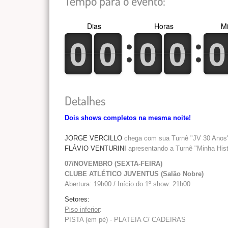
Tempo para o evento:
Dias
Horas
Mi
0
1
0
1
0
1
0
1
0
1
0
1
0
1
0
1
0
1
0
1
Detalhes
Dois shows completos na mesma noite!
JORGE VERCILLO
chega com sua Turnê "JV 30 Anos" 
FLÁVIO VENTURINI
apresentando a Turnê "Minha Hist
07/NOVEMBRO (SEXTA-FEIRA)
CLUBE ATLÉTICO JUVENTUS (Salão Nobre)
Abertura: 19h00 / Início do 1º show: 21h00
Setores:
Piso inferior
:
PISTA (em pé) - PLATEIA C/ CADEIRAS