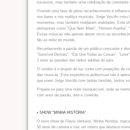
sucessos, mas também uma celebração da constante r
Vivendo uma fase de pleno reconhecimento e influenc
nos bares e nos realitys musicais, Jorge Vercillo cri
momentos, mas também moldaram realidades. Este show
atemporais como "Que Nem Maré", "Homem Aranha", "Mon
Essas músicas não apenas deram início ao reconhecime
fãs ao redor do mundo.
Reconhecendo a paixão de um público crescente e dive
"Sensível Demais", "Ela Une Todas as Coisas", "Leve
2 anos as paradas das rádios adultas do país.
O cenário é o projeto de luz conta com projeções de co
das musicas. Esta experiência audiovisual não é ape
que unem Jorge Vercillo com tantas famílias, tantos s
Prepare-se para uma noite inesquecível, onde as memó
com anos de paixão, arte e conexão.
• SHOW "MINHA HISTÓRIA"
O novo show de Flávio Venturini, Minha História, marca
50 anos de carreira e traz um roteiro que destaca mom