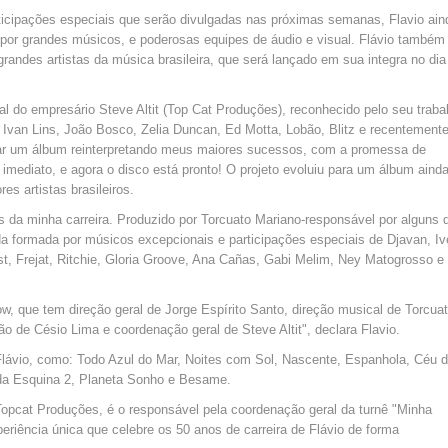
cipações especiais que serão divulgadas nas próximas semanas, Flavio ain
por grandes músicos, e poderosas equipes de áudio e visual. Flávio também
randes artistas da música brasileira, que será lançado em sua integra no dia
al do empresário Steve Altit (Top Cat Produções), reconhecido pelo seu traba
o: Ivan Lins, João Bosco, Zelia Duncan, Ed Motta, Lobão, Blitz e recentement
ravar um álbum reinterpretando meus maiores sucessos, com a promessa de
 imediato, e agora o disco está pronto! O projeto evoluiu para um álbum aind
es artistas brasileiros.
da minha carreira. Produzido por Torcuato Mariano-responsável por alguns 
 formada por músicos excepcionais e participações especiais de Djavan, Iv
t, Frejat, Ritchie, Gloria Groove, Ana Cañas, Gabi Melim, Ney Matogrosso e
, que tem direção geral de Jorge Espírito Santo, direção musical de Torcua
ão de Césio Lima e coordenação geral de Steve Altit", declara Flavio.
Flávio, como: Todo Azul do Mar, Noites com Sol, Nascente, Espanhola, Céu 
da Esquina 2, Planeta Sonho e Besame.
 Topcat Produções, é o responsável pela coordenação geral da turnê "Minha
periência única que celebre os 50 anos de carreira de Flávio de forma