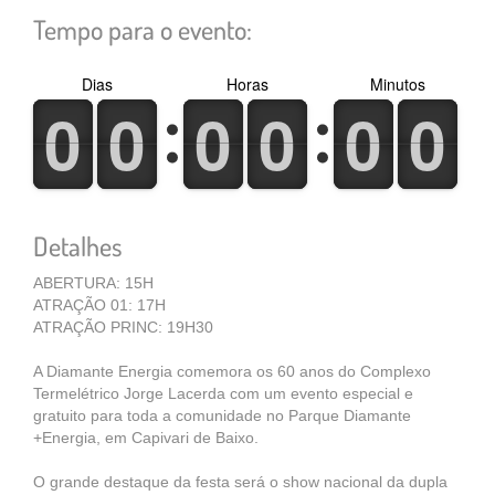
Tempo para o evento:
Dias
Horas
Minutos
0
1
0
1
0
1
0
1
0
1
0
1
0
1
0
1
0
1
0
1
0
1
0
1
Detalhes
ABERTURA: 15H
ATRAÇÃO 01: 17H
ATRAÇÃO PRINC: 19H30
A Diamante Energia comemora os 60 anos do Complexo
Termelétrico Jorge Lacerda com um evento especial e
gratuito para toda a comunidade no Parque Diamante
+Energia, em Capivari de Baixo.
O grande destaque da festa será o show nacional da dupla