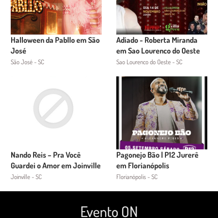
Halloween da Pabllo em São
Adiado - Roberta Miranda
José
em Sao Lourenco do Oeste
São José - SC
Sao Lourenco do Oeste - SC
Nando Reis – Pra Você
Pagonejo Bão | P12 Jurerê
Guardei o Amor em Joinville
em Florianópolis
Joinville - SC
Florianópolis - SC
Evento ON