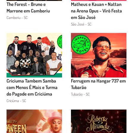
The Forest - Bruno e
Matheus e Kauan + Nattan
Marrone em Camboriu
na Arena Opus - Virô Festa
em São José
Camboriu - SC
São José - SC
Criciuma Tambem Samba
Ferrugem na Hangar 737 em
com Menos É Mais e Turma
Tubarão
do Pagode em Criciúma
Tubarão - SC
Criciúma - SC