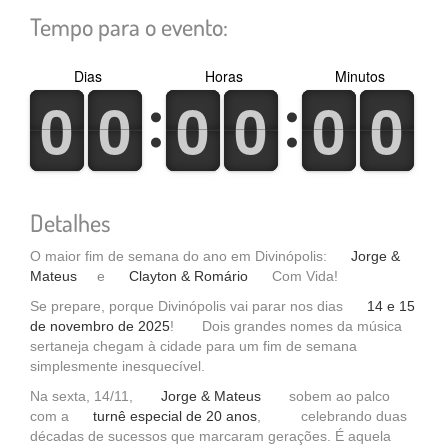
Tempo para o evento:
Dias
Horas
Minutos
0
1
0
1
0
1
0
1
0
1
0
1
0
1
0
1
0
1
0
1
0
1
0
1
Detalhes
O maior fim de semana do ano em Divinópolis:
Jorge &
Mateus
e
Clayton & Romário
Com Vida!
Se prepare, porque Divinópolis vai parar nos dias
14 e 15
de novembro de 2025
! Dois grandes nomes da música
sertaneja chegam à cidade para um fim de semana
simplesmente inesquecível.
Na sexta, 14/11,
Jorge & Mateus
sobem ao palco
com a
turnê especial de 20 anos
, celebrando duas
décadas de sucessos que marcaram gerações. É aquela