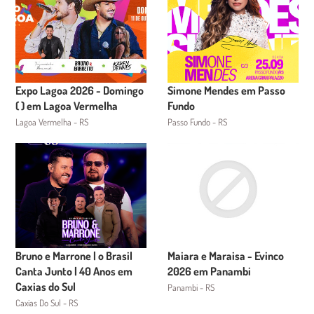
Expo Lagoa 2026 - Domingo
Simone Mendes em Passo
( ) em Lagoa Vermelha
Fundo
Lagoa Vermelha - RS
Passo Fundo - RS
Bruno e Marrone | o Brasil
Maiara e Maraisa - Evinco
Canta Junto | 40 Anos em
2026 em Panambi
Caxias do Sul
Panambi - RS
Caxias Do Sul - RS