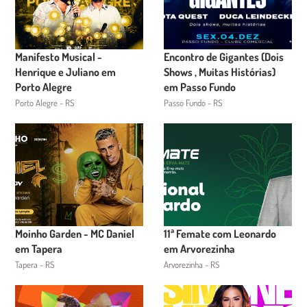
Manifesto Musical -
Encontro de Gigantes (Dois
Henrique e Juliano em
Shows , Muitas Histórias)
Porto Alegre
em Passo Fundo
Porto Alegre - RS
Passo Fundo - RS
Moinho Garden - MC Daniel
11ª Femate com Leonardo
em Tapera
em Arvorezinha
Tapera - RS
Arvorezinha - RS