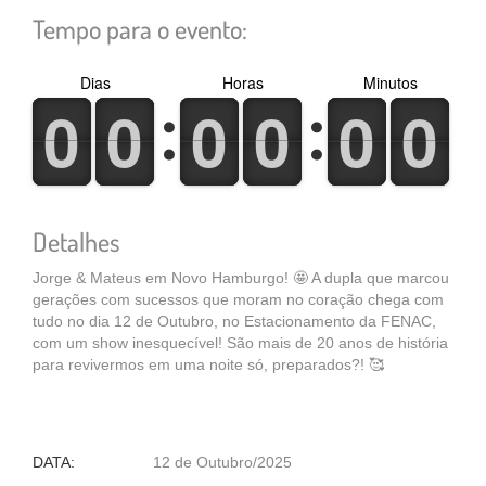
Tempo para o evento:
Dias
Horas
Minutos
0
1
0
1
0
1
0
1
0
1
0
1
0
1
0
1
0
1
0
1
0
1
0
1
Detalhes
Jorge & Mateus em Novo Hamburgo! 🤩 A dupla que marcou
gerações com sucessos que moram no coração chega com
tudo no dia 12 de Outubro, no Estacionamento da FENAC,
com um show inesquecível! São mais de 20 anos de história
para revivermos em uma noite só, preparados?! 🥰
DATA:
12 de Outubro/2025