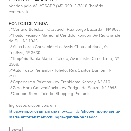
BISTRÔS E CAMAROTES
Vendas pelo WHATSAPP (45) 99912-7318 (horário
comercial)
PONTOS DE VENDA
📍Canário Bebidas - Cascavel, Rua Jorge Lacerda - Nº 885.
📍Posto Região - Marechal Cândido Rondon, Av Rio Grande
do Sul, Nº 1045.
📍Altas horas Conveniência - Assis Chateaubriand, Av
Tupãssi, Nº 3630.
📍Empório Santa Maria - Toledo, Av ministro Cirne Lima, Nº
2308.
📍Auto Posto Panambi - Toledo, Rua Santos Dumont, Nº
2901.
📍Coperfarma Palotina - Av Presidente Kenedy, Nº 810.
📍Zero Hora Conveniência - Av Parigot de Souza, Nº 2993.
📍Contem Som - Toledo, Shopping Panamb
Ingressos disponíveis em
https://emporiosantamariashow.com.br/shop/emporio-santa-
maria-entretenimento/hungria-gabriel-pensador
Local