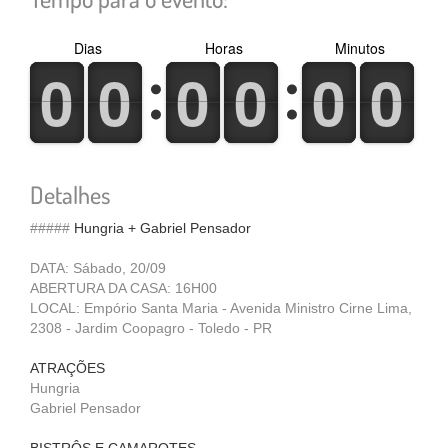
Dias
Horas
Minutos
0
1
0
1
0
1
0
1
0
1
0
1
0
1
0
1
0
1
0
1
0
1
0
1
Detalhes
#####
Hungria + Gabriel Pensador
DATA: Sábado, 20/09
ABERTURA DA CASA: 16H00
LOCAL: Empório Santa Maria - Avenida Ministro Cirne Lima,
2308 - Jardim Coopagro - Toledo - PR
ATRAÇÕES
Hungria
Gabriel Pensador