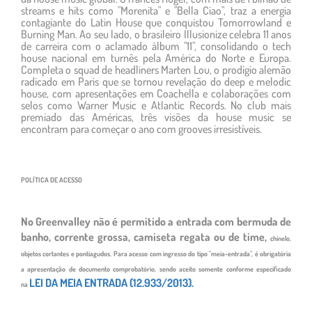
streams e hits como "Morenita" e "Bella Ciao", traz a energia
contagiante do Latin House que conquistou Tomorrowland e
Burning Man. Ao seu lado, o brasileiro Illusionize celebra 11 anos
de carreira com o aclamado álbum "11", consolidando o tech
house nacional em turnês pela América do Norte e Europa.
Completa o squad de headliners Marten Lou, o prodígio alemão
radicado em Paris que se tornou revelação do deep e melodic
house, com apresentações em Coachella e colaborações com
selos como Warner Music e Atlantic Records. No club mais
premiado das Américas, três visões da house music se
encontram para começar o ano com grooves irresistíveis.
POLÍTICA DE ACESSO
No Greenvalley não é permitido a entrada com bermuda de
banho, corrente grossa, camiseta regata ou de time,
chinelo,
objetos cortantes e pontiagudos. Para acesso com ingresso do tipo "meia-entrada", é obrigatória
a
apresentação de documento comprobatório, sendo aceito somente conforme especificado
LEI DA MEIA ENTRADA (12.933/2013).
na