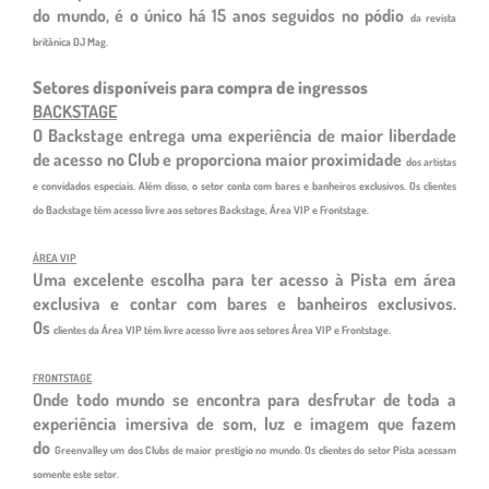
do mundo, é o único há 15 anos seguidos no pódio
da revista
britânica DJ Mag.
Setores disponíveis para compra de ingressos
BACKSTAGE
O Backstage entrega uma experiência de maior liberdade
de acesso no Club e proporciona maior proximidade
dos artistas
e convidados especiais. Além disso, o setor conta com bares e banheiros exclusivos. Os clientes
do
Backstage têm acesso livre aos setores Backstage, Área VIP e Frontstage.
ÁREA VIP
Uma excelente escolha para ter acesso à Pista em área
exclusiva e contar com bares e banheiros exclusivos.
Os
clientes da Área VIP têm livre acesso livre aos setores Área VIP e Frontstage.
FRONTSTAGE
Onde todo mundo se encontra para desfrutar de toda a
experiência imersiva de som, luz e imagem que fazem
do
Greenvalley um dos Clubs de maior prestígio no mundo. Os clientes do setor Pista acessam
somente este setor.