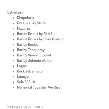
Estrutura
Chapelaria
Greenvalley Store
Pizzaria
Bar de Drinks by Red Bull
Bar de Drinks by José Cuervo
Bar by Beck's
Bar by Tanqueray
Bar by Veuve Clicqüot
Bar by Johnnie Walker
Lagoa
Deck sob a lagoa
Lounge
Sala 528 Hz
Memorial Together We Rise
Ingressos disponíveis em