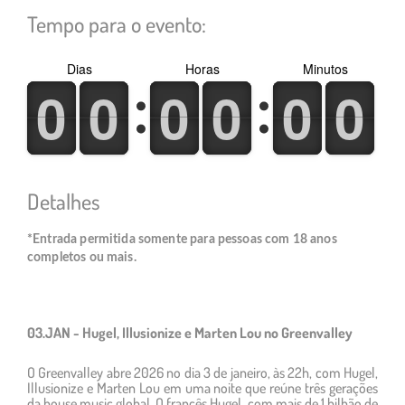
Tempo para o evento:
Dias
Horas
Minutos
0
1
0
1
0
1
0
1
0
1
0
1
0
1
0
1
0
1
0
1
0
1
0
1
Detalhes
*Entrada permitida
somente para pessoas com 18 anos
completos ou mais
.
03.JAN - Hugel, Illusionize e Marten Lou no Greenvalley
O Greenvalley abre 2026 no dia 3 de janeiro, às 22h, com Hugel,
Illusionize e Marten Lou em uma noite que reúne três gerações
da house music global. O francês Hugel, com mais de 1 bilhão de