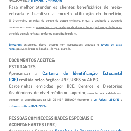
MEIA-ENTRADA
(LEI FEDERAL N.º 12.933/13)
Para melhor atender os clientes beneficiários de meia-
entrada e fiscalizar a correta utilização do benefício,
o
Greenvalley se utiliza de portão de acesso exclusivo, o qual é sinalizado e divulgado
previamente, onde é
obrigatória a apresentação do documento original comprobatório ao
benefício de meia-entrada
, conforme
especificado pela lei.
Estudantes
brasileiros, idosos, pessoas com necessidades especiais e
jovens de baixa
renda
possuem direito ao benefício
da meia-entrada.
DOCUMENTOS ACEITOS:
ESTUDANTES
Apresentar a
Carteira de Identificação Estudantil
(CIE)
emitida pelos órgãos: UNE, UBES ou ANPG.
Carteirinhas emitidas por DCE, Centros e Diretórios
Acadêmicos, de nível médio ou superior,
somente terão validade caso
atendam às especificações da LEI DE MEIA-ENTRADA (observar a
Lei
Federal 12933/13
e
o
Decreto 8.537 de 05/10/2015
).
PESSOAS COM NECESSIDADES ESPECIAIS E
ACOMPANHANTES (PNE)
Apresentar o Cartão de
Benefício de Prestação Continuada