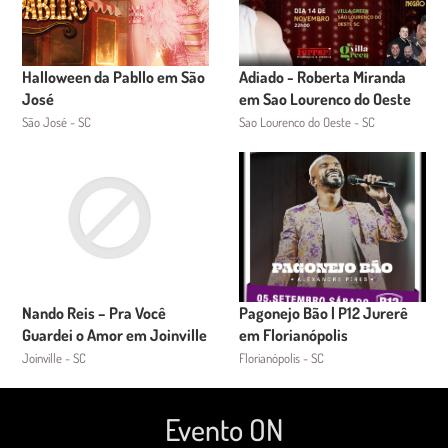
Halloween da Pabllo em São
Adiado - Roberta Miranda
José
em Sao Lourenco do Oeste
São José - SC
Sao Lourenco do Oeste - SC
Nando Reis – Pra Você
Pagonejo Bão | P12 Jurerê
Guardei o Amor em Joinville
em Florianópolis
Joinville - SC
Florianópolis - SC
Evento ON