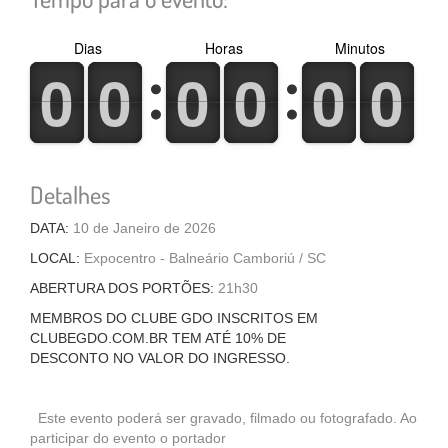
Dias
Horas
Minutos
0
1
0
1
0
1
0
1
0
1
0
1
0
1
0
1
0
1
0
1
0
1
0
1
Detalhes
DATA:
10 de Janeiro de 2026
LOCAL:
Expocentro - Balneário Camboriú / SC
ABERTURA DOS PORTÕES:
21h30
MEMBROS DO CLUBE GDO INSCRITOS EM
CLUBEGDO.COM.BR TEM ATÉ 10% DE
DESCONTO NO VALOR DO INGRESSO.
Este evento poderá ser gravado, filmado ou fotografado. Ao
participar do evento o portador