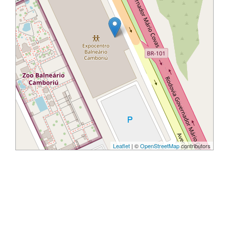
Leaflet
| ©
OpenStreetMap
contributors