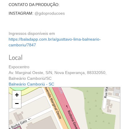
CONTATO DA PRODUÇÃO:
INSTAGRAM:
@gdoproducoes
Ingressos disponíveis em
https://baladapp.com.br/a/gusttavo-lima-balneario-
camboriu/7847
Local
Expocentro
Av. Marginal Oeste, S/N, Nova Esperança, 88332050,
Balneário Camboriú/SC
Balneário Camboriú - SC
+
−