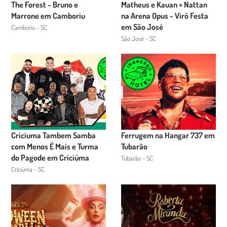
The Forest - Bruno e
Matheus e Kauan + Nattan
Marrone em Camboriu
na Arena Opus - Virô Festa
em São José
Camboriu - SC
São José - SC
Criciuma Tambem Samba
Ferrugem na Hangar 737 em
com Menos É Mais e Turma
Tubarão
do Pagode em Criciúma
Tubarão - SC
Criciúma - SC