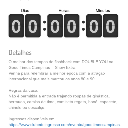
Dias
Horas
Minutos
0
1
0
1
0
1
0
1
0
1
0
1
0
1
0
1
0
1
0
1
0
1
0
1
Detalhes
O melhor dos tempos de flashback com DOUBLE YOU na
Good Times Campinas - Show Extra
Venha para relembrar a melhor época com a atração
internacional que mais marcou os anos 80 e 90.
Regras da casa:
Não é permitida a entrada trajando roupas de ginástica,
bermuda, camisa de time, camiseta regata, boné, capacete,
chinelo ou descalço.
Ingressos disponíveis em
https://www.clubedoingresso.com/evento/goodtimescampinas-