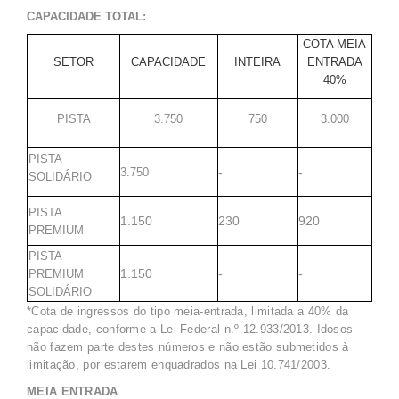
CAPACIDADE TOTAL:
COTA MEIA
SETOR
CAPACIDADE
INTEIRA
ENTRADA
40%
PISTA
3.750
750
3.000
PISTA
-
-
3.750
SOLIDÁRIO
PISTA
1.150
230
920
PREMIUM
PISTA
1.150
-
-
PREMIUM
SOLIDÁRIO
*Cota de ingressos do tipo meia-entrada, limitada a 40% da
capacidade, conforme a Lei Federal n.º 12.933/2013. Idosos
não fazem parte destes números e não estão submetidos à
limitação, por estarem enquadrados na Lei 10.741/2003.
MEIA ENTRADA