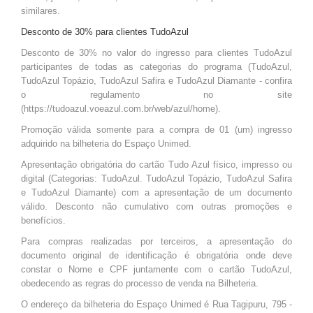
similares.
Desconto de 30% para clientes TudoAzul
Desconto de 30% no valor do ingresso para clientes TudoAzul
participantes de todas as categorias do programa (TudoAzul,
TudoAzul Topázio, TudoAzul Safira e TudoAzul Diamante - confira
o regulamento no site
(https://tudoazul.voeazul.com.br/web/azul/home).
Promoção válida somente para a compra de 01 (um) ingresso
adquirido na bilheteria do Espaço Unimed.
Apresentação obrigatória do cartão Tudo Azul físico, impresso ou
digital (Categorias: TudoAzul. TudoAzul Topázio, TudoAzul Safira
e TudoAzul Diamante) com a apresentação de um documento
válido. Desconto não cumulativo com outras promoções e
benefícios.
Para compras realizadas por terceiros, a apresentação do
documento original de identificação é obrigatória onde deve
constar o Nome e CPF juntamente com o cartão TudoAzul,
obedecendo as regras do processo de venda na Bilheteria.
O endereço da bilheteria do Espaço Unimed é Rua Tagipuru, 795 -