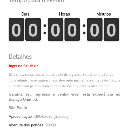
Dias
Horas
Minutos
0
1
0
1
0
1
0
1
0
1
0
1
0
1
0
1
0
1
0
1
0
1
0
1
Detalhes
Ingresso Solidário
Este show conta com a modalidade de Ingresso Solidário, o público
pode adquirir esse ingresso com desconto mediante a entrega de 1 kg de
alimento não perecível na entrada do evento, exceto sal e farinha.
Garanta seu ingresso e venha viver esta experiência no
Espaço Unimed.
São Paulo
Apresentação:
18/04/2026 (Sábado)
Abertura dos portões:
20h30