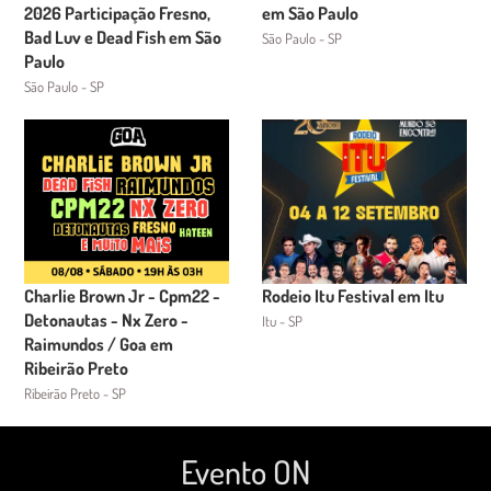
2026 Participação Fresno,
em São Paulo
Bad Luv e Dead Fish em São
São Paulo - SP
Paulo
São Paulo - SP
Charlie Brown Jr - Cpm22 -
Rodeio Itu Festival em Itu
Detonautas - Nx Zero -
Itu - SP
Raimundos / Goa em
Ribeirão Preto
Ribeirão Preto - SP
Evento ON