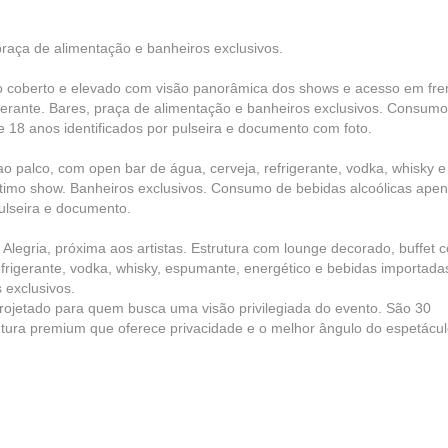
aça de alimentação e banheiros exclusivos.
 coberto e elevado com visão panorâmica dos shows e acesso em fre
igerante. Bares, praça de alimentação e banheiros exclusivos. Consum
e 18 anos identificados por pulseira e documento com foto.
o palco, com open bar de água, cerveja, refrigerante, vodka, whisky e
último show. Banheiros exclusivos. Consumo de bebidas alcoólicas ape
pulseira e documento.
Alegria, próxima aos artistas. Estrutura com lounge decorado, buffet 
frigerante, vodka, whisky, espumante, energético e bebidas importada
s exclusivos.
ojetado para quem busca uma visão privilegiada do evento. São 30
rutura premium que oferece privacidade e o melhor ângulo do espetácul