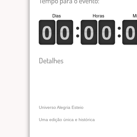
Tempo para o evento:
Dias
Horas
Mi
0
1
0
1
0
1
0
1
0
1
0
1
0
1
0
1
0
1
0
1
Detalhes
Universo Alegria Esteio
Uma edição única e histórica