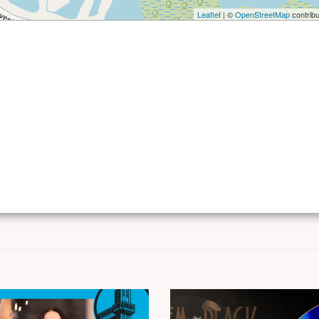
Leaflet
| ©
OpenStreetMap
contribu