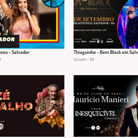
reou - Salvador
Thiaguinho - Bem Black em Sal
A
Salvador - BA