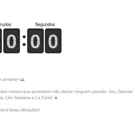
nutos
Segundos
0
1
0
1
0
1
0
1
0
1
0
1
 arrepiar! 🌅
randes nomes que prometem não deixar ninguém parado: Jau, Danniel
da, Léo Santana e Lá Fúria! 🔥
ria e boas vibrações!
