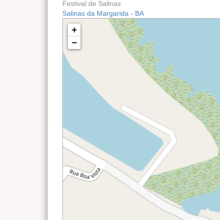
Festival de Salinas
Salinas da Margarida - BA
+
−