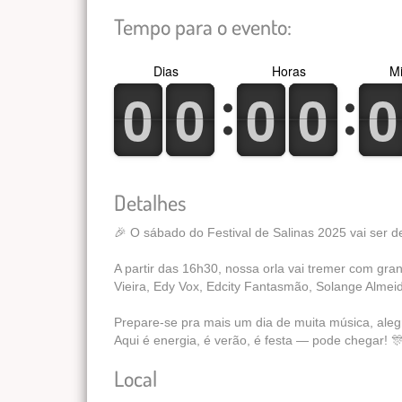
Tempo para o evento:
Dias
Horas
Mi
0
1
0
1
0
1
0
1
0
1
0
1
0
1
0
1
0
1
0
1
Detalhes
🎉 O sábado do Festival de Salinas 2025 vai ser de
A partir das 16h30, nossa orla vai tremer com g
Vieira, Edy Vox, Edcity Fantasmão, Solange Almei
Prepare-se pra mais um dia de muita música, aleg
Aqui é energia, é verão, é festa — pode chegar! 
Local