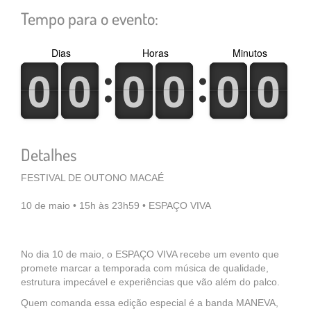
Tempo para o evento:
Dias
Horas
Minutos
0
1
0
1
0
1
0
1
0
1
0
1
0
1
0
1
0
1
0
1
0
1
0
1
Detalhes
FESTIVAL DE OUTONO MACAÉ
10 de maio • 15h às 23h59 • ESPAÇO VIVA
No dia 10 de maio, o ESPAÇO VIVA recebe um evento que
promete marcar a temporada com música de qualidade,
estrutura impecável e experiências que vão além do palco.
Quem comanda essa edição especial é a banda MANEVA,