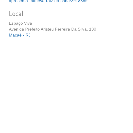
apresenta-maneva-raiz-do-sana/2918889
Local
Espaço Viva
Avenida Prefeito Aristeu Ferreira Da Silva, 130
Macaé - RJ