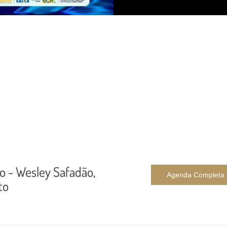
o - Wesley Safadão,
Agenda Completa
to