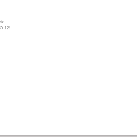
ória —
O 12!