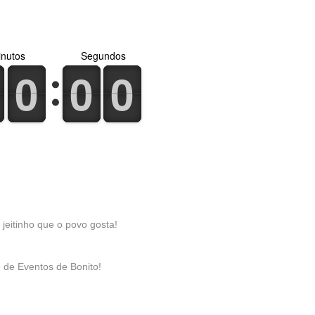
nutos
Segundos
0
1
0
1
0
1
0
1
0
1
0
1
jeitinho que o povo gosta!
o de Eventos de Bonito!