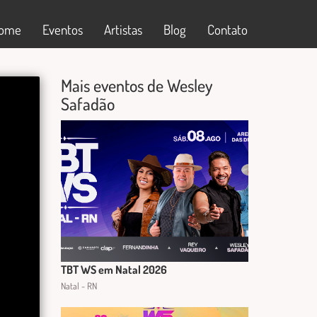
ome
Eventos
Artistas
Blog
Contato
Mais eventos de Wesley
Safadão
TBT WS em Natal 2026
Natal - RN