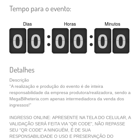
Tempo para o evento:
Dias
Horas
Minutos
0
1
0
1
0
1
0
1
0
1
0
1
0
1
0
1
0
1
0
1
0
1
0
1
Detalhes
Descrição
“A realização e produção do evento é de inteira
responsabilidade da empresa produtora/realizadora, sendo a
MegaBilheteria.com apenas intermediadora da venda dos
ingressos!”
INGRESSO ONLINE: APRESENTE NA TELA DO CELULAR, A
VALIDAÇÃO SERÁ FEITA VIA "QR CODE", NÃO REPASSE
SEU "QR CODE" A NINGUÉM, É DE SUA
RESPONSABILIDADE O USO E PRESERVAÇÃO DO