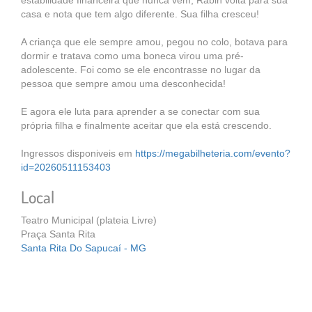
estabilidade financeira que nunca vem, Rabin volta para sua
casa e nota que tem algo diferente. Sua filha cresceu!
A criança que ele sempre amou, pegou no colo, botava para
dormir e tratava como uma boneca virou uma pré-
adolescente. Foi como se ele encontrasse no lugar da
pessoa que sempre amou uma desconhecida!
E agora ele luta para aprender a se conectar com sua
própria filha e finalmente aceitar que ela está crescendo.
Ingressos disponiveis em
https://megabilheteria.com/evento?
id=20260511153403
Local
Teatro Municipal (plateia Livre)
Praça Santa Rita
Santa Rita Do Sapucaí - MG