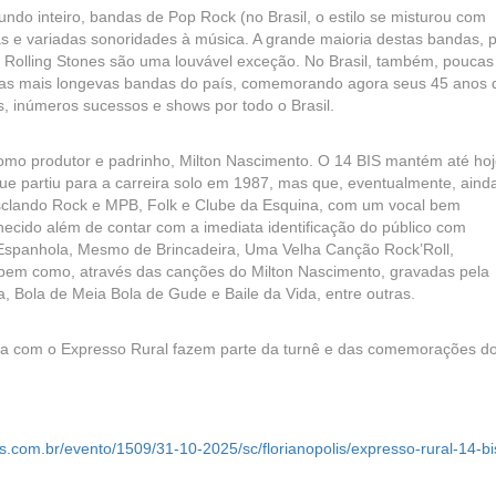
ndo inteiro, bandas de Pop Rock (no Brasil, o estilo se misturou com
s e variadas sonoridades à música. A grande maioria destas bandas, 
Rolling Stones são uma louvável exceção. No Brasil, também, poucas
as mais longevas bandas do país, comemorando agora seus 45 anos 
, inúmeros sucessos e shows por todo o Brasil.
omo produtor e padrinho, Milton Nascimento. O 14 BIS mantém até hoj
 que partiu para a carreira solo em 1987, mas que, eventualmente, aind
sclando Rock e MPB, Folk e Clube da Esquina, com um vocal bem
hecido além de contar com a imediata identificação do público com
spanhola, Mesmo de Brincadeira, Uma Velha Canção Rock’Roll,
 bem como, através das canções do Milton Nascimento, gravadas pela
, Bola de Meia Bola de Gude e Baile da Vida, entre outras.
na com o Expresso Rural fazem parte da turnê e das comemorações d
s.com.br/evento/1509/31-10-2025/sc/florianopolis/expresso-rural-14-bi