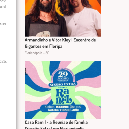
ock
ural
seus
Armandinho e Vitor Kley | Encontro de
Gigantes em Floripa
Florianópolis - SC
025.
Casa Ramil - a Reunião de Família
(Sessão Extra) em Florianópolis