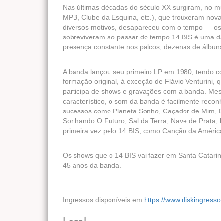
Nas últimas décadas do século XX surgiram, no mu
MPB, Clube da Esquina, etc.), que trouxeram nova
diversos motivos, desapareceu com o tempo — os 
sobreviveram ao passar do tempo.14 BIS é uma d
presença constante nos palcos, dezenas de álbuns
A banda lançou seu primeiro LP em 1980, tendo c
formação original, à exceção de Flávio Venturini,
participa de shows e gravações com a banda. Me
característico, o som da banda é facilmente recon
sucessos como Planeta Sonho, Caçador de Mim, E
Sonhando O Futuro, Sal da Terra, Nave de Prata,
primeira vez pelo 14 BIS, como Canção da América
Os shows que o 14 BIS vai fazer em Santa Catari
45 anos da banda.
Ingressos disponíveis em
https://www.diskingresso
Local