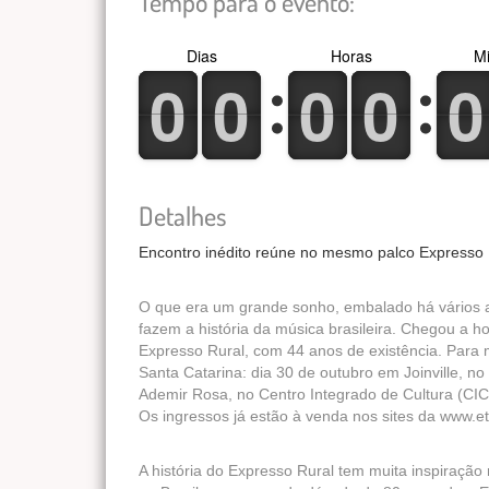
Tempo para o evento:
Dias
Horas
Mi
0
1
0
1
0
1
0
1
0
1
0
1
0
1
0
1
0
1
0
1
Detalhes
Encontro inédito reúne no mesmo palco Expresso 
O que era um grande sonho, embalado há vários a
fazem a história da música brasileira. Chegou a h
Expresso Rural, com 44 anos de existência. Para 
Santa Catarina: dia 30 de outubro em Joinville, no
Ademir Rosa, no Centro Integrado de Cultura (CIC
Os ingressos já estão à venda nos sites da www.eti
A história do Expresso Rural tem muita inspiração