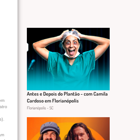
Antes e Depois do Plantão - com Camila
Cardoso em Florianópolis
 em
atro
Florianópolis - SC
s).
ram