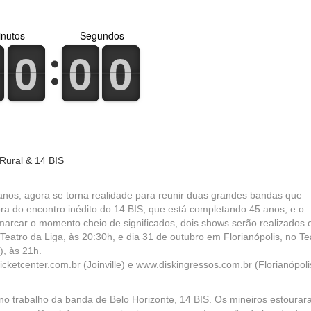
nutos
Segundos
0
1
0
1
0
1
0
1
0
1
0
1
Rural & 14 BIS
nos, agora se torna realidade para reunir duas grandes bandas que
ora do encontro inédito do 14 BIS, que está completando 45 anos, e o
marcar o momento cheio de significados, dois shows serão realizados
 Teatro da Liga, às 20:30h, e dia 31 de outubro em Florianópolis, no Te
), às 21h.
cketcenter.com.br (Joinville) e www.diskingressos.com.br (Florianópoli
 no trabalho da banda de Belo Horizonte, 14 BIS. Os mineiros estoura