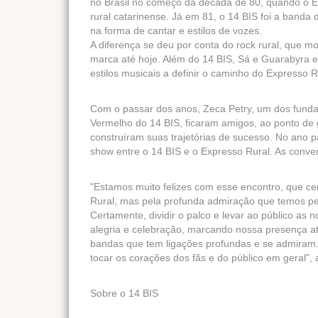
no Brasil no começo da década de 80, quando o E
rural catarinense. Já em 81, o 14 BIS foi a banda 
na forma de cantar e estilos de vozes.
A diferença se deu por conta do rock rural, que m
marca até hoje. Além do 14 BIS, Sá e Guarabyra e
estilos musicais a definir o caminho do Expresso R
Com o passar dos anos, Zeca Petry, um dos funda
Vermelho do 14 BIS, ficaram amigos, ao ponto de
construíram suas trajetórias de sucesso. No ano 
show entre o 14 BIS e o Expresso Rural. As conve
"Estamos muito felizes com esse encontro, que ce
Rural, mas pela profunda admiração que temos pe
Certamente, dividir o palco e levar ao público a
alegria e celebração, marcando nossa presença a
bandas que tem ligações profundas e se admiram.
tocar os corações dos fãs e do público em geral", 
Sobre o 14 BIS