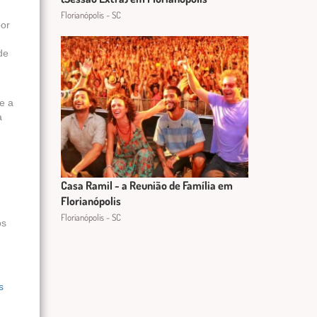
Florianópolis - SC
por
de
e a
a
Casa Ramil - a Reunião de Família em
Florianópolis
Florianópolis - SC
os
s