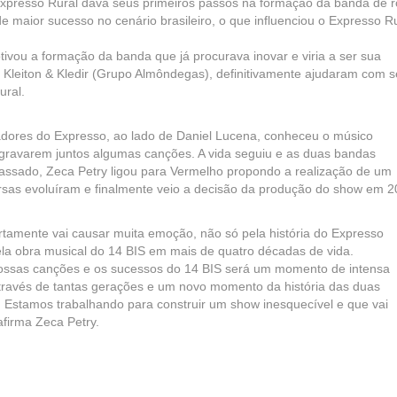
xpresso Rural dava seus primeiros passos na formação da banda de r
de maior sucesso no cenário brasileiro, o que influenciou o Expresso R
otivou a formação da banda que já procurava inovar e viria a ser sua
 Kleiton & Kledir (Grupo Almôndegas), definitivamente ajudaram com 
ural.
dores do Expresso, ao lado de Daniel Lucena, conheceu o músico
 gravarem juntos algumas canções. A vida seguiu e as duas bandas
passado, Zeca Petry ligou para Vermelho propondo a realização de um
rsas evoluíram e finalmente veio a decisão da produção do show em 2
rtamente vai causar muita emoção, não só pela história do Expresso
la obra musical do 14 BIS em mais de quatro décadas de vida.
s nossas canções e os sucessos do 14 BIS será um momento de intensa
través de tantas gerações e um novo momento da história das duas
 Estamos trabalhando para construir um show inesquecível e que vai
afirma Zeca Petry.