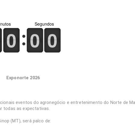
nutos
Segundos
0
1
0
1
0
1
0
1
0
1
0
1
Exponorte 2026
icionais eventos do agronegócio e entretenimento do Norte de M
r todas as expectativas.
Sinop (MT), será palco de: