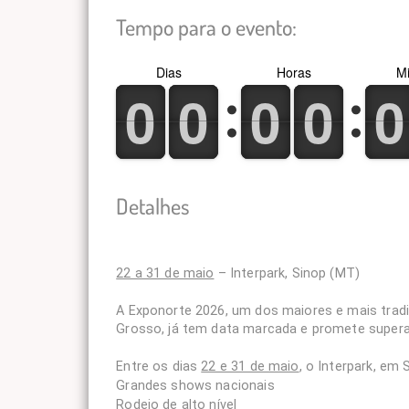
Tempo para o evento:
Dias
Horas
Mi
0
1
0
1
0
1
0
1
0
1
0
1
0
1
0
1
0
1
0
1
Detalhes
22 a 31 de maio
– Interpark, Sinop (MT)
A Exponorte 2026, um dos maiores e mais trad
Grosso, já tem data marcada e promete supera
Entre os dias
22 e 31 de maio
, o Interpark, em 
Grandes shows nacionais
Rodeio de alto nível