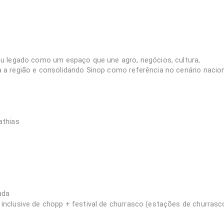
eu legado como um espaço que une agro, negócios, cultura,
a região e consolidando Sinop como referência no cenário nacion
athias
ada
l inclusive de chopp + festival de churrasco (estações de churrasc