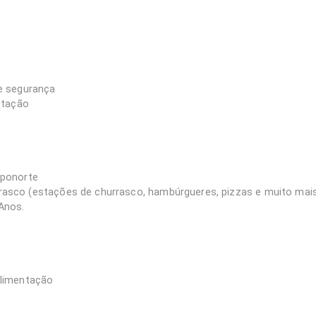
e segurança
ntação
xponorte
hurrasco (estações de churrasco, hambúrgueres, pizzas e muito mai
Anos.
alimentação